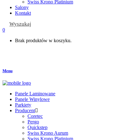
Swiss Krono Platinium
Salony
Kontakt
Wyszukaj
0
Brak produktów w koszyku.
Menu
Panele Laminowane
Panele Winylowe
Parkiety
Producent
Coretec
Pergo
Quickstep
Swiss Krono Aurum
Swiss Krono Platinium