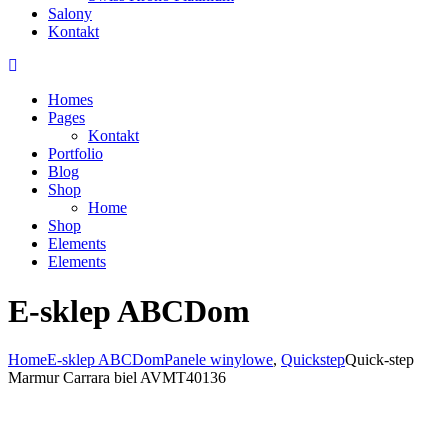
Salony
Kontakt
Homes
Pages
Kontakt
Portfolio
Blog
Shop
Home
Shop
Elements
Elements
E-sklep ABCDom
Home
E-sklep ABCDom
Panele winylowe
,
Quickstep
Quick-step
Marmur Carrara biel AVMT40136