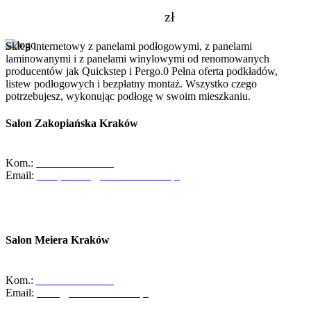
zł
Sklep internetowy z panelami podłogowymi, z panelami
laminowanymi i z panelami winylowymi od renomowanych
producentów jak Quickstep i Pergo.0 Pełna oferta podkładów,
listew podłogowych i bezpłatny montaż. Wszystko czego
potrzebujesz, wykonując podłogę w swoim mieszkaniu.
Salon Zakopiańska Kraków
ul. Zakopiańska 58, 30-418 Kraków
Kom.:
+48-533-373-474
Email:
zakopianska@abcdomkrakow.pl
Godziny otwarcia:
Pon - Pt : 10:00 - 19:00
Sob: 10:00 - 16:00
Salon Meiera Kraków
ul. Meiera 11, 31-236 Kraków
Kom.:
+48-600-436-854
Email:
salon@abcdomkrakow.pl
Godziny otwarcia: