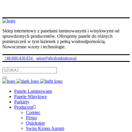
Sklep internetowy z panelami laminowanymi i winylowymi od
sprawdzonych producentów. Oferujemy panele do różnych
pomieszczeń w tym łazienek z pełną wodoodpornością.
Nowoczesne wzory i technologie.
+48-600-436-854
salon@abcdomkrakow.pl
Panele Laminowane
Panele Winylowe
Parkiety
Producent
Coretec
Pergo
Quickstep
Swiss Krono Aurum