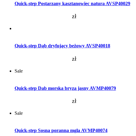
Quick-step Postarzany kasztanowiec natura AVSP40029
zł
Dodaj do koszyka
Quick-step Dąb dryfujący beżowy AVSP40018
zł
Sale
Dodaj do koszyka
Quick-step Dab morska bryza jasny AVMP40079
zł
Sale
Dodaj do koszyka
Quick-step Sosna poranna mgla AVMP40074