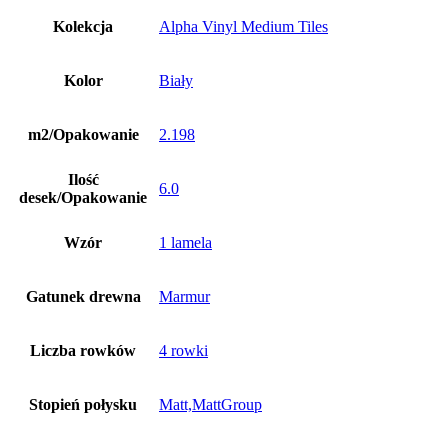
Kolekcja
Alpha Vinyl Medium Tiles
Kolor
Biały
m2/Opakowanie
2.198
Ilość
6.0
desek/Opakowanie
Wzór
1 lamela
Gatunek drewna
Marmur
Liczba rowków
4 rowki
Stopień połysku
Matt,MattGroup