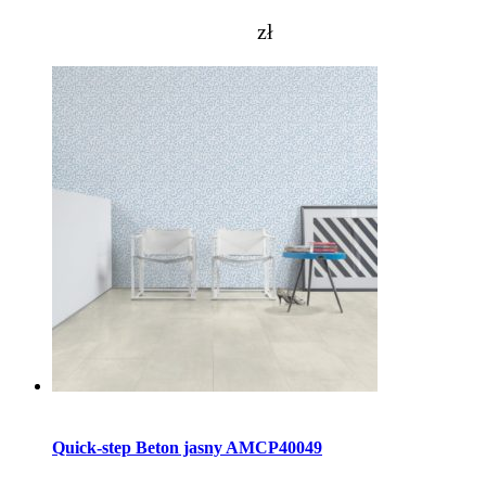
zł
Dodaj do koszyka
Quick-step Beton jasny AMCP40049