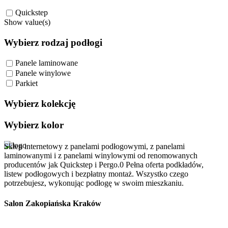
Quickstep
Show value(s)
Wybierz rodzaj podłogi
Panele laminowane
Panele winylowe
Parkiet
Wybierz kolekcję
Wybierz kolor
Sklep internetowy z panelami podłogowymi, z panelami
laminowanymi i z panelami winylowymi od renomowanych
producentów jak Quickstep i Pergo.0 Pełna oferta podkładów,
listew podłogowych i bezpłatny montaż. Wszystko czego
potrzebujesz, wykonując podłogę w swoim mieszkaniu.
Salon Zakopiańska Kraków
Szanowni Klienci, z dniem 01/10/2025r. salon ABC Dom przy ulicy