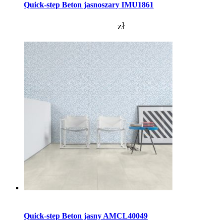
Quick-step Beton jasnoszary IMU1861
zł
Dodaj do koszyka
Quick-step Beton jasny AMCL40049