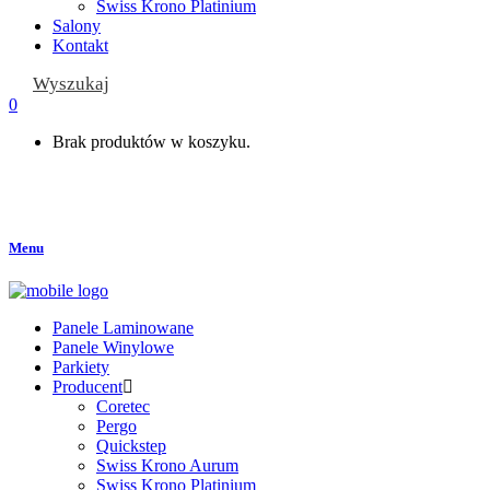
Swiss Krono Platinium
Salony
Kontakt
Wyszukaj
0
Brak produktów w koszyku.
Menu
Panele Laminowane
Panele Winylowe
Parkiety
Producent
Coretec
Pergo
Quickstep
Swiss Krono Aurum
Swiss Krono Platinium