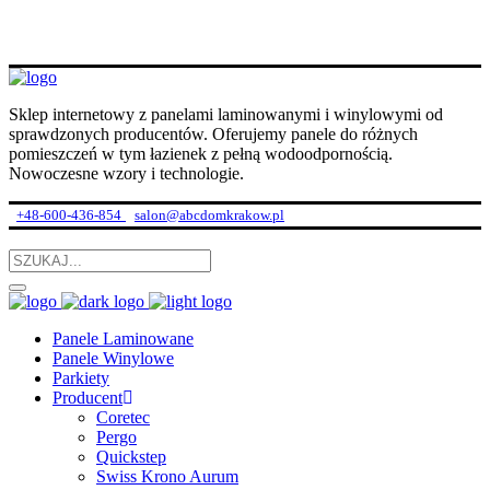
Sklep internetowy z panelami laminowanymi i winylowymi od
sprawdzonych producentów. Oferujemy panele do różnych
pomieszczeń w tym łazienek z pełną wodoodpornością.
Nowoczesne wzory i technologie.
+48-600-436-854
salon@abcdomkrakow.pl
Panele Laminowane
Panele Winylowe
Parkiety
Producent
Coretec
Pergo
Quickstep
Swiss Krono Aurum