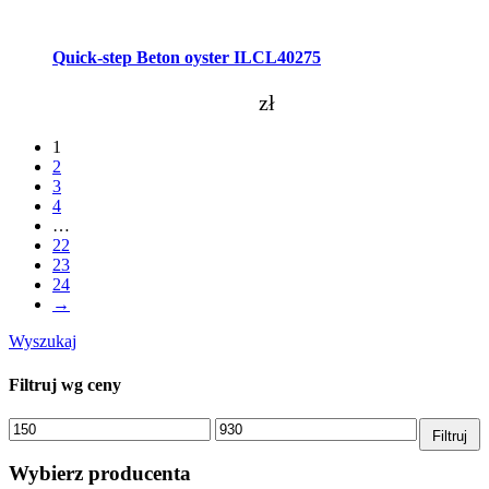
Dodaj do koszyka
Quick-step Beton oyster ILCL40275
zł
1
2
3
4
…
22
23
24
→
Wyszukaj
Filtruj wg ceny
Cena
Cena
Filtruj
min.
maks.
Wybierz producenta