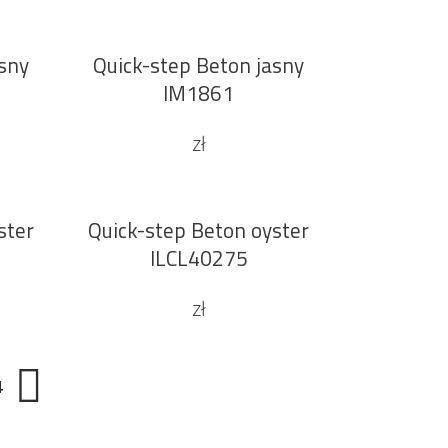
asny
Quick-step Beton jasny
DODAJ DO KOSZYKA
Sale
IM1861
zł
ster
Quick-step Beton oyster
DODAJ DO KOSZYKA
ILCL40275
zł
4