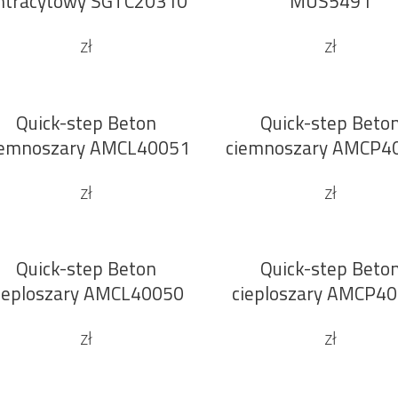
ntracytowy SGTC20310
MUS5491
zł
zł
Quick-step Beton
Quick-step Beto
DODAJ DO KOSZYKA
DODAJ DO KOSZYKA
iemnoszary AMCL40051
ciemnoszary AMCP4
zł
zł
Quick-step Beton
Quick-step Beto
DODAJ DO KOSZYKA
DODAJ DO KOSZYKA
ieploszary AMCL40050
cieploszary AMCP4
zł
zł