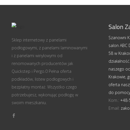
Salon Z
Szanowni Kl
Sklep internetowy z panelami
salon ABC D
podłogowymi, z panelami laminowanymi
58 w Krako
i z panelami winylowymi od
działalnoś
renomowanych producentów jak
naszego odd
Quickstep i Pergo.0 Pełna oferta
Krakowie, 
podkładów, listew podłogowych i
oferta nasz
bezpłatny montaż. Wszystko czego
do pomocy
potrzebujesz, wykonując podłogę w
Kom.:
+48-
swoim mieszkaniu.
Email:
zako