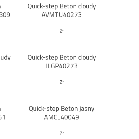
n
Quick-step Beton cloudy
DODAJ DO KOSZYKA
0309
AVMTU40273
zł
oudy
Quick-step Beton cloudy
DODAJ DO KOSZYKA
Sale
ILGP40273
zł
n
Quick-step Beton jasny
DODAJ DO KOSZYKA
61
AMCL40049
zł