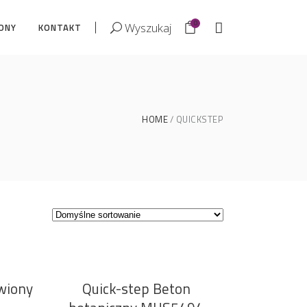
0
Wyszukaj
ONY
KONTAKT
HOME
QUICKSTEP
wiony
Quick-step Beton
DODAJ DO KOSZYKA