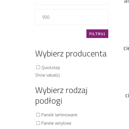
a
min.
Cena
maks.
FILTRUJ
c
Wybierz producenta
Quickstep
Show value(s)
Wybierz rodzaj
c
podłogi
Panele laminowane
Panele winylowe