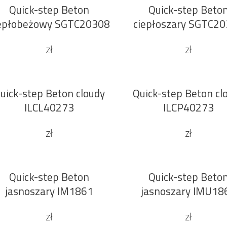
Quick-step Beton
Quick-step Beto
DODAJ DO KOSZYKA
DODAJ DO KOSZYKA
epłobeżowy SGTC20308
ciepłoszary SGTC2
zł
zł
uick-step Beton cloudy
Quick-step Beton cl
DODAJ DO KOSZYKA
DODAJ DO KOSZYKA
ILCL40273
ILCP40273
zł
zł
Quick-step Beton
Quick-step Beto
DODAJ DO KOSZYKA
DODAJ DO KOSZYKA
jasnoszary IM1861
jasnoszary IMU18
zł
zł