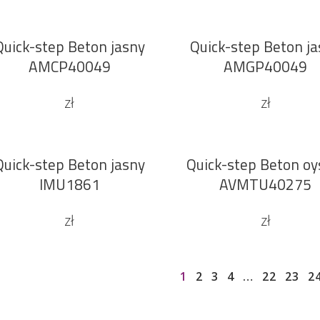
Quick-step Beton jasny
Quick-step Beton j
DODAJ DO KOSZYKA
DODAJ DO KOSZYKA
Sale
AMCP40049
AMGP40049
zł
zł
Quick-step Beton jasny
Quick-step Beton oy
DODAJ DO KOSZYKA
DODAJ DO KOSZYKA
Sale
IMU1861
AVMTU40275
zł
zł
1
2
3
4
…
22
23
2