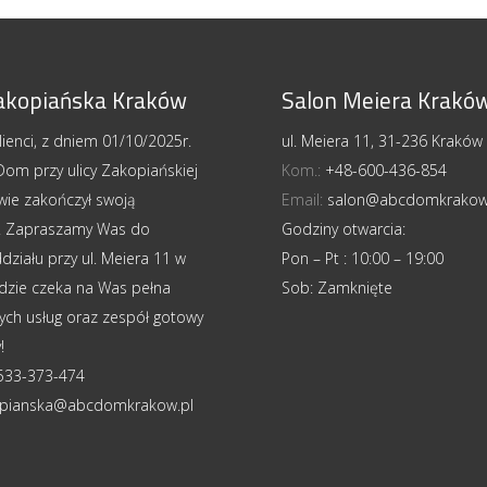
akopiańska Kraków
Salon Meiera Krakó
ienci, z dniem 01/10/2025r.
ul. Meiera 11, 31-236 Kraków
om przy ulicy Zakopiańskiej
Kom.:
+48-600-436-854
wie zakończył swoją
Email:
salon@abcdomkrakow
ć. Zapraszamy Was do
Godziny otwarcia:
ziału przy ul. Meiera 11 w
Pon – Pt : 10:00 – 19:00
gdzie czeka na Was pełna
Sob: Zamknięte
ych usług oraz zespół gotowy
!
533-373-474
pianska@abcdomkrakow.pl