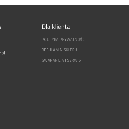
w
Dla klienta
POLITYKA PRYWATNOŚCI
REGULAMIN SKLEPU
.pl
GWARANCJA I SERWIS