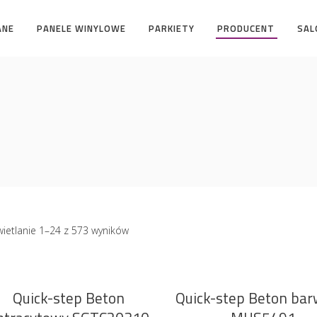
ANE
PANELE WINYLOWE
PARKIETY
PRODUCENT
SAL
ietlanie 1–24 z 573 wyników
Quick-step Beton
Quick-step Beton bar
DODAJ DO KOSZYKA
DODAJ DO KOSZYKA