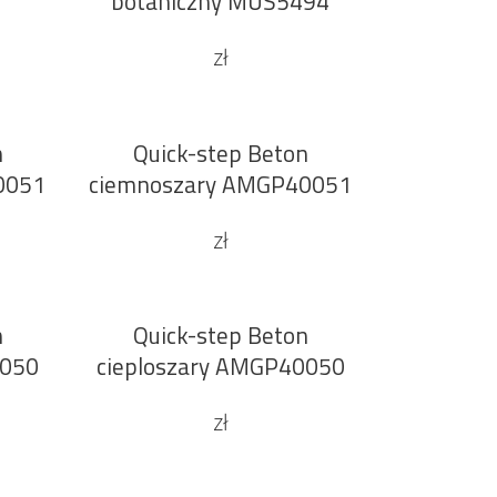
botaniczny MUS5494
zł
n
Quick-step Beton
DODAJ DO KOSZYKA
Sale
0051
ciemnoszary AMGP40051
zł
n
Quick-step Beton
DODAJ DO KOSZYKA
Sale
0050
cieploszary AMGP40050
zł