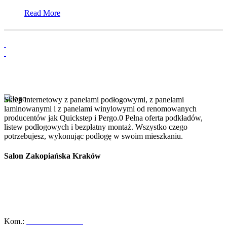
Read More
Sklep internetowy z panelami podłogowymi, z panelami
laminowanymi i z panelami winylowymi od renomowanych
producentów jak Quickstep i Pergo.0 Pełna oferta podkładów,
listew podłogowych i bezpłatny montaż. Wszystko czego
potrzebujesz, wykonując podłogę w swoim mieszkaniu.
Salon Zakopiańska Kraków
Szanowni Klienci, z dniem 01/10/2025r. salon ABC Dom przy ulicy
Zakopiańskiej 58 w Krakowie zakończył swoją działalność.
Zapraszamy Was do naszego oddziału przy ul. Meiera 11 w
Krakowie, gdzie czeka na Was pełna oferta naszych usług oraz
zespół gotowy do pomocy!
Kom.:
+48-533-373-474