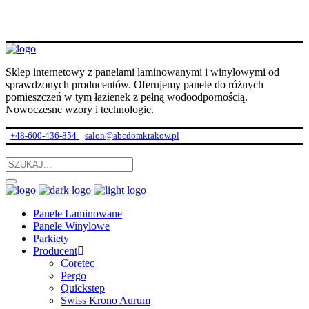
Sklep internetowy z panelami laminowanymi i winylowymi od
sprawdzonych producentów. Oferujemy panele do różnych
pomieszczeń w tym łazienek z pełną wodoodpornością.
Nowoczesne wzory i technologie.
+48-600-436-854
salon@abcdomkrakow.pl
Panele Laminowane
Panele Winylowe
Parkiety
Producent
Coretec
Pergo
Quickstep
Swiss Krono Aurum