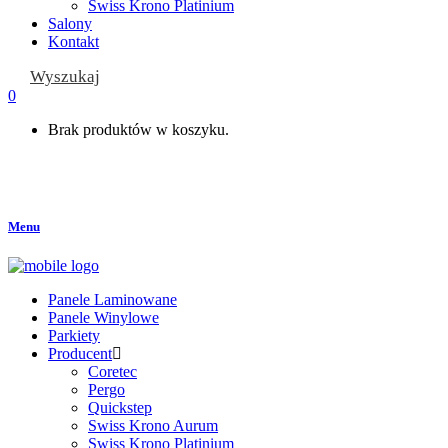
Swiss Krono Platinium
Salony
Kontakt
Wyszukaj
0
Brak produktów w koszyku.
Menu
Panele Laminowane
Panele Winylowe
Parkiety
Producent
Coretec
Pergo
Quickstep
Swiss Krono Aurum
Swiss Krono Platinium