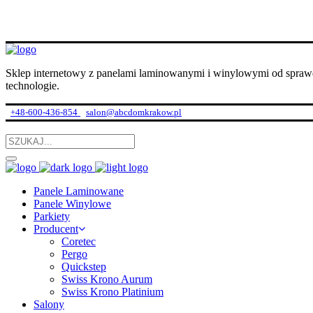
Sklep internetowy z panelami laminowanymi i winylowymi od spraw
technologie.
+48-600-436-854
salon@abcdomkrakow.pl
Panele Laminowane
Panele Winylowe
Parkiety
Producent
Coretec
Pergo
Quickstep
Swiss Krono Aurum
Swiss Krono Platinium
Salony