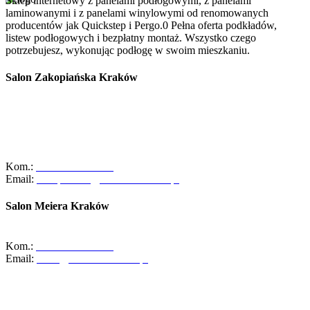
Sklep internetowy z panelami podłogowymi, z panelami
laminowanymi i z panelami winylowymi od renomowanych
producentów jak Quickstep i Pergo.0 Pełna oferta podkładów,
listew podłogowych i bezpłatny montaż. Wszystko czego
potrzebujesz, wykonując podłogę w swoim mieszkaniu.
Salon Zakopiańska Kraków
Szanowni Klienci, z dniem 01/10/2025r. salon ABC Dom przy ulicy
Zakopiańskiej 58 w Krakowie zakończył swoją działalność.
Zapraszamy Was do naszego oddziału przy ul. Meiera 11 w
Krakowie, gdzie czeka na Was pełna oferta naszych usług oraz
zespół gotowy do pomocy!
Kom.:
+48-533-373-474
Email:
zakopianska@abcdomkrakow.pl
Salon Meiera Kraków
ul. Meiera 11, 31-236 Kraków
Kom.:
+48-600-436-854
Email:
salon@abcdomkrakow.pl
Godziny otwarcia:
Pon – Pt : 10:00 – 19:00
Sob: Zamknięte