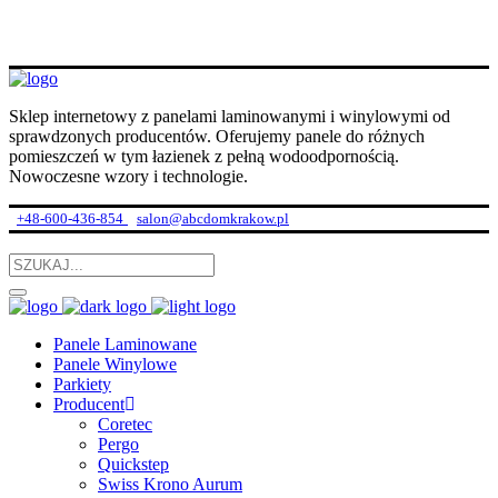
Sklep internetowy z panelami laminowanymi i winylowymi od
sprawdzonych producentów. Oferujemy panele do różnych
pomieszczeń w tym łazienek z pełną wodoodpornością.
Nowoczesne wzory i technologie.
+48-600-436-854
salon@abcdomkrakow.pl
Panele Laminowane
Panele Winylowe
Parkiety
Producent
Coretec
Pergo
Quickstep
Swiss Krono Aurum