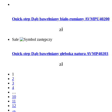
Dodaj do koszyka
Quick-step Dąb bawełniany biało-rumiany AVMPU40200
zł
Sale
Dodaj do koszyka
Quick-step Dąb bawełniany głęboka natura AVMP40203
zł
1
2
3
4
…
10
11
12
→