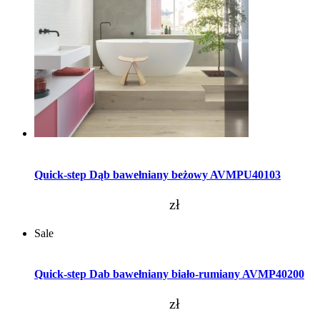
Dodaj do koszyka
Quick-step Dąb bawełniany beżowy AVMPU40103
zł
Sale
Dodaj do koszyka
Quick-step Dab bawełniany biało-rumiany AVMP40200
zł