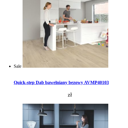
Sale
Dodaj do koszyka
Quick-step Dab bawelniany bezowy AVMP40103
zł