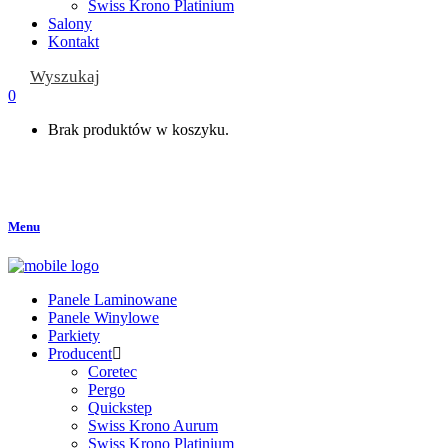
Swiss Krono Platinium
Salony
Kontakt
Wyszukaj
0
Brak produktów w koszyku.
Menu
Panele Laminowane
Panele Winylowe
Parkiety
Producent
Coretec
Pergo
Quickstep
Swiss Krono Aurum
Swiss Krono Platinium