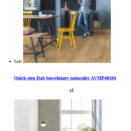
Sale
Dodaj do koszyka
Quick-step Dab bawelniany naturalny AVMP40104
zł