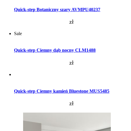
Quick-step Botaniczny szary AVMPU40237
zł
Sale
Dodaj do koszyka
Quick-step Ciemny dąb nocny CLM1488
zł
Dodaj do koszyka
Quick-step Ciemny kamień Bluestone MUS5485
zł