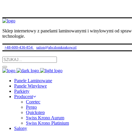
Sklep internetowy z panelami laminowanymi i winylowymi od spraw
technologie.
+48-600-436-854
salon@abcdomkrakow.pl
Panele Laminowane
Panele Winylowe
Parkiety
Producent
Coretec
Pergo
Quickstep
Swiss Krono Aurum
Swiss Krono Platinium
Salony