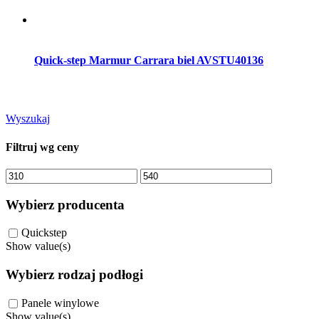
Dodaj do koszyka
Quick-step Marmur Carrara biel AVSTU40136
Wyszukaj
Filtruj wg ceny
Cena
Cena
min.
maks.
Wybierz producenta
Quickstep
Show value(s)
Wybierz rodzaj podłogi
Panele winylowe
Show value(s)