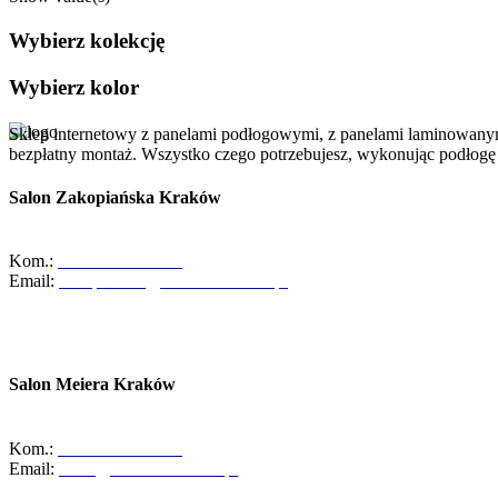
Wybierz kolekcję
Wybierz kolor
Sklep internetowy z panelami podłogowymi, z panelami laminowanym
bezpłatny montaż. Wszystko czego potrzebujesz, wykonując podłog
Salon Zakopiańska Kraków
ul. Zakopiańska 58, 30-418 Kraków
Kom.:
+48-533-373-474
Email:
zakopianska@abcdomkrakow.pl
Godziny otwarcia:
Pon - Pt : 10:00 - 19:00
Sob: 10:00 - 16:00
Salon Meiera Kraków
ul. Meiera 11, 31-236 Kraków
Kom.:
+48-600-436-854
Email:
salon@abcdomkrakow.pl
Godziny otwarcia: