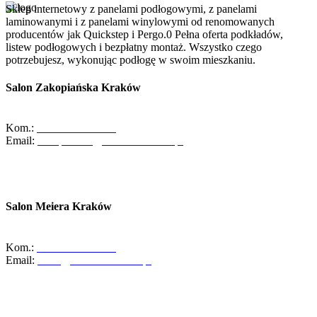
Sklep internetowy z panelami podłogowymi, z panelami
laminowanymi i z panelami winylowymi od renomowanych
producentów jak Quickstep i Pergo.0 Pełna oferta podkładów,
listew podłogowych i bezpłatny montaż. Wszystko czego
potrzebujesz, wykonując podłogę w swoim mieszkaniu.
Salon Zakopiańska Kraków
ul. Zakopiańska 58, 30-418 Kraków
Kom.:
+48-533-373-474
Email:
zakopianska@abcdomkrakow.pl
Godziny otwarcia:
Pon - Pt : 10:00 - 19:00
Sob: 10:00 - 16:00
Salon Meiera Kraków
ul. Meiera 11, 31-236 Kraków
Kom.:
+48-600-436-854
Email:
salon@abcdomkrakow.pl
Godziny otwarcia:
Pon – Pt : 10:00 – 19:00
Sob: 9:00 – 14:00