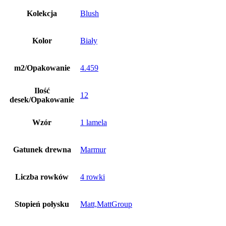
Kolekcja
Blush
Kolor
Biały
m2/Opakowanie
4.459
Ilość
12
desek/Opakowanie
Wzór
1 lamela
Gatunek drewna
Marmur
Liczba rowków
4 rowki
Stopień połysku
Matt,MattGroup