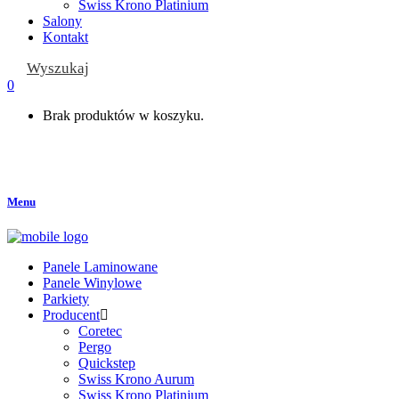
Swiss Krono Platinium
Salony
Kontakt
Wyszukaj
0
Brak produktów w koszyku.
Menu
Panele Laminowane
Panele Winylowe
Parkiety
Producent
Coretec
Pergo
Quickstep
Swiss Krono Aurum
Swiss Krono Platinium