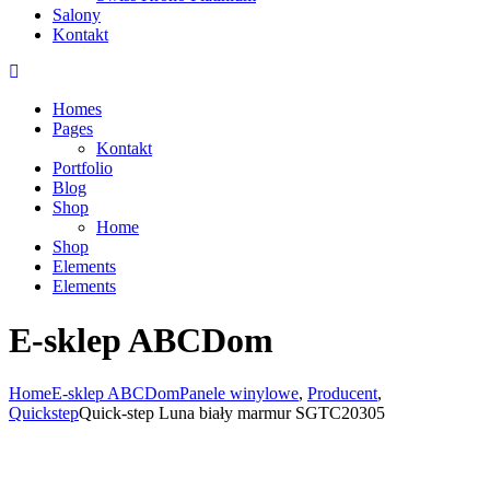
Salony
Kontakt
Homes
Pages
Kontakt
Portfolio
Blog
Shop
Home
Shop
Elements
Elements
E-sklep ABCDom
Home
E-sklep ABCDom
Panele winylowe
,
Producent
,
Quickstep
Quick-step Luna biały marmur SGTC20305