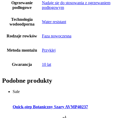
Ogrzewanie
Nadaje się do stosowania z ogrzewaniem
podłogowe
podłogowym
Technologia
Water resistant
wodoodporna
Rodzaje rowków
Faza nowoczesna
Metoda montażu
Przyklej
Gwarancja
10 lat
Podobne produkty
Sale
Dodaj do koszyka
Quick-step Botaniczny Szary AVMP40237
zł