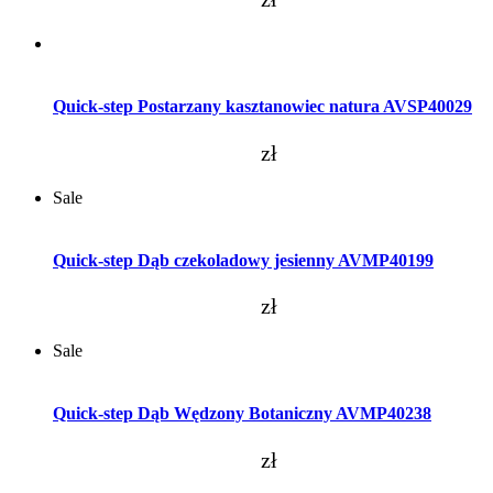
Dodaj do koszyka
Quick-step Postarzany kasztanowiec natura AVSP40029
zł
Sale
Dodaj do koszyka
Quick-step Dąb czekoladowy jesienny AVMP40199
zł
Sale
Dodaj do koszyka
Quick-step Dąb Wędzony Botaniczny AVMP40238
zł