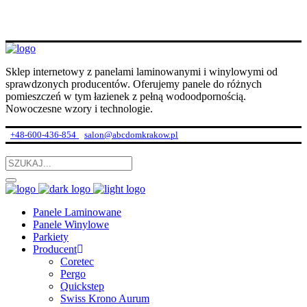
Sklep internetowy z panelami laminowanymi i winylowymi od
sprawdzonych producentów. Oferujemy panele do różnych
pomieszczeń w tym łazienek z pełną wodoodpornością.
Nowoczesne wzory i technologie.
+48-600-436-854
salon@abcdomkrakow.pl
Panele Laminowane
Panele Winylowe
Parkiety
Producent
Coretec
Pergo
Quickstep
Swiss Krono Aurum