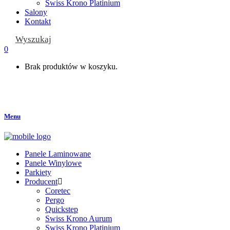
Swiss Krono Platinium
Salony
Kontakt
Wyszukaj
0
Brak produktów w koszyku.
Menu
Panele Laminowane
Panele Winylowe
Parkiety
Producent
Coretec
Pergo
Quickstep
Swiss Krono Aurum
Swiss Krono Platinium