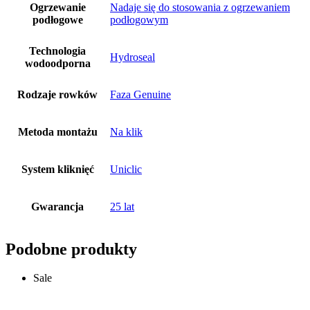
Ogrzewanie
Nadaje się do stosowania z ogrzewaniem
podłogowe
podłogowym
Technologia
Hydroseal
wodoodporna
Rodzaje rowków
Faza Genuine
Metoda montażu
Na klik
System kliknięć
Uniclic
Gwarancja
25 lat
Podobne produkty
Sale
Dodaj do koszyka