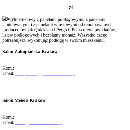
zł
Sklep internetowy z panelami podłogowymi, z panelami
laminowanymi i z panelami winylowymi od renomowanych
producentów jak Quickstep i Pergo.0 Pełna oferta podkładów,
listew podłogowych i bezpłatny montaż. Wszystko czego
potrzebujesz, wykonując podłogę w swoim mieszkaniu.
Salon Zakopiańska Kraków
ul. Zakopiańska 58, 30-418 Kraków
Kom.:
+48-533-373-474
Email:
zakopianska@abcdomkrakow.pl
Godziny otwarcia:
Pon - Pt : 10:00 - 19:00
Sob: 10:00 - 16:00
Salon Meiera Kraków
ul. Meiera 11, 31-236 Kraków
Kom.:
+48-600-436-854
Email:
salon@abcdomkrakow.pl
Godziny otwarcia: