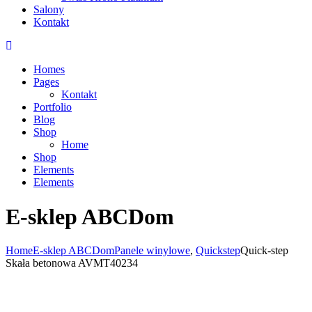
Salony
Kontakt
Homes
Pages
Kontakt
Portfolio
Blog
Shop
Home
Shop
Elements
Elements
E-sklep ABCDom
Home
E-sklep ABCDom
Panele winylowe
,
Quickstep
Quick-step
Skała betonowa AVMT40234