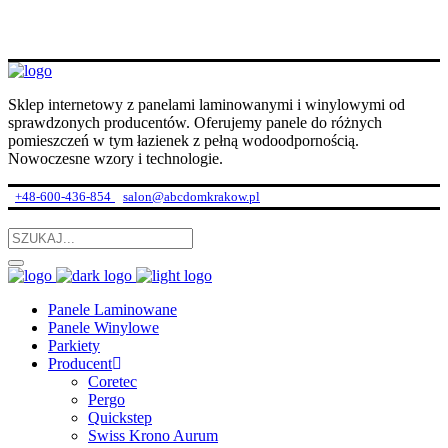
Sklep internetowy z panelami laminowanymi i winylowymi od
sprawdzonych producentów. Oferujemy panele do różnych
pomieszczeń w tym łazienek z pełną wodoodpornością.
Nowoczesne wzory i technologie.
+48-600-436-854
salon@abcdomkrakow.pl
Panele Laminowane
Panele Winylowe
Parkiety
Producent
Coretec
Pergo
Quickstep
Swiss Krono Aurum