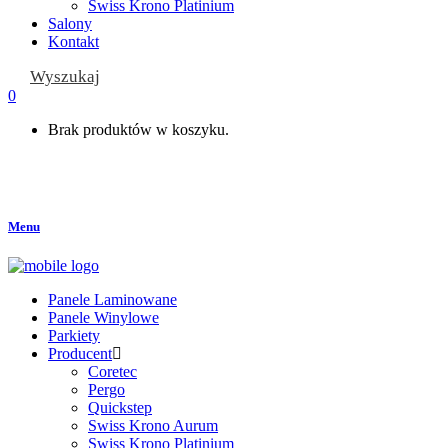
Swiss Krono Platinium
Salony
Kontakt
Wyszukaj
0
Brak produktów w koszyku.
Menu
Panele Laminowane
Panele Winylowe
Parkiety
Producent
Coretec
Pergo
Quickstep
Swiss Krono Aurum
Swiss Krono Platinium