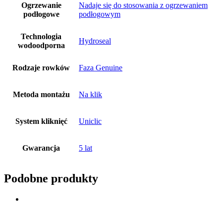
Ogrzewanie
Nadaje się do stosowania z ogrzewaniem
podłogowe
podłogowym
Technologia
Hydroseal
wodoodporna
Rodzaje rowków
Faza Genuine
Metoda montażu
Na klik
System kliknięć
Uniclic
Gwarancja
5 lat
Podobne produkty
Dodaj do koszyka