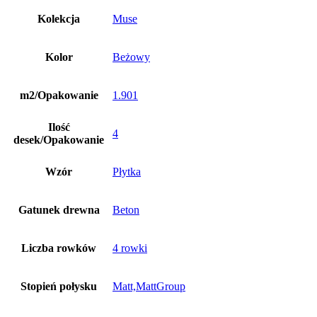
Kolekcja
Muse
Kolor
Beżowy
m2/Opakowanie
1.901
Ilość
4
desek/Opakowanie
Wzór
Płytka
Gatunek drewna
Beton
Liczba rowków
4 rowki
Stopień połysku
Matt,MattGroup