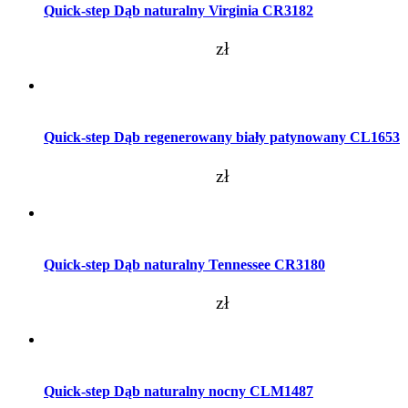
Quick-step Dąb naturalny Virginia CR3182
zł
Dodaj do koszyka
Quick-step Dąb regenerowany biały patynowany CL1653
zł
Dodaj do koszyka
Quick-step Dąb naturalny Tennessee CR3180
zł
Dodaj do koszyka
Quick-step Dąb naturalny nocny CLM1487