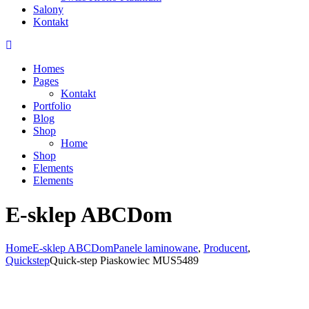
Salony
Kontakt
Homes
Pages
Kontakt
Portfolio
Blog
Shop
Home
Shop
Elements
Elements
E-sklep ABCDom
Home
E-sklep ABCDom
Panele laminowane
,
Producent
,
Quickstep
Quick-step Piaskowiec MUS5489