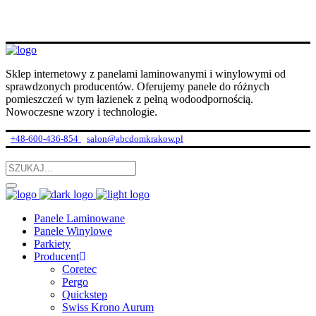
Sklep internetowy z panelami laminowanymi i winylowymi od
sprawdzonych producentów. Oferujemy panele do różnych
pomieszczeń w tym łazienek z pełną wodoodpornością.
Nowoczesne wzory i technologie.
+48-600-436-854
salon@abcdomkrakow.pl
Panele Laminowane
Panele Winylowe
Parkiety
Producent
Coretec
Pergo
Quickstep
Swiss Krono Aurum