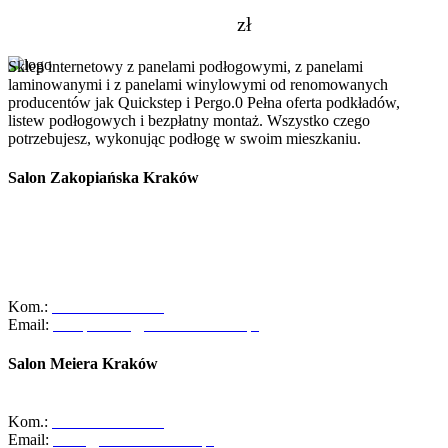
zł
Sklep internetowy z panelami podłogowymi, z panelami
laminowanymi i z panelami winylowymi od renomowanych
producentów jak Quickstep i Pergo.0 Pełna oferta podkładów,
listew podłogowych i bezpłatny montaż. Wszystko czego
potrzebujesz, wykonując podłogę w swoim mieszkaniu.
Salon Zakopiańska Kraków
Szanowni Klienci, z dniem 01/10/2025r. salon ABC Dom przy ulicy
Zakopiańskiej 58 w Krakowie zakończył swoją działalność.
Zapraszamy Was do naszego oddziału przy ul. Meiera 11 w
Krakowie, gdzie czeka na Was pełna oferta naszych usług oraz
zespół gotowy do pomocy!
Kom.:
+48-533-373-474
Email:
zakopianska@abcdomkrakow.pl
Salon Meiera Kraków
ul. Meiera 11, 31-236 Kraków
Kom.:
+48-600-436-854
Email:
salon@abcdomkrakow.pl