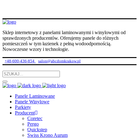
Sklep internetowy z panelami laminowanymi i winylowymi od
sprawdzonych producentów. Oferujemy panele do różnych
pomieszczeń w tym łazienek z pełną wodoodpornością.
Nowoczesne wzory i technologie.
+48-600-436-854
salon@abcdomkrakow.pl
Panele Laminowane
Panele Winylowe
Parkiety
Producent
Coretec
Pergo
Quickstep
Swiss Krono Aurum