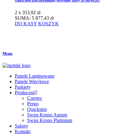
Quick-step Dąb bawełniany przytulny szary AVMP40202
2 x
353,92
zł
SUMA:
5 877,43
zł
DO KASY
KOSZYK
Menu
Panele Laminowane
Panele Winylowe
Parkiety
Producent
Coretec
Pergo
Quickstep
Swiss Krono Aurum
Swiss Krono Platinium
Salony
Kontakt