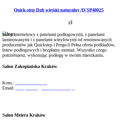
Quick-step Dąb wiejski naturalny AVSP40025
zł
Sklep internetowy z panelami podłogowymi, z panelami
laminowanymi i z panelami winylowymi od renomowanych
producentów jak Quickstep i Pergo.0 Pełna oferta podkładów,
listew podłogowych i bezpłatny montaż. Wszystko czego
potrzebujesz, wykonując podłogę w swoim mieszkaniu.
Salon Zakopiańska Kraków
ul. Zakopiańska 58, 30-418 Kraków
Kom.:
+48-533-373-474
Email:
zakopianska@abcdomkrakow.pl
Godziny otwarcia:
Pon - Pt : 10:00 - 19:00
Sob: 10:00 - 16:00
Salon Meiera Kraków
ul. Meiera 11, 31-236 Kraków