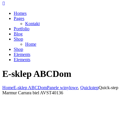
Homes
Pages
Kontakt
Portfolio
Blog
Shop
Home
Shop
Elements
Elements
E-sklep ABCDom
Home
E-sklep ABCDom
Panele winylowe
,
Quickstep
Quick-step
Marmur Carrara biel AVST40136