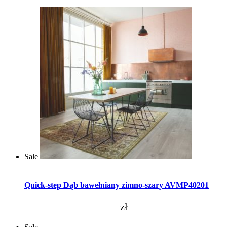
Sale
Dodaj do koszyka
Quick-step Dąb bawełniany zimno-szary AVMP40201
zł