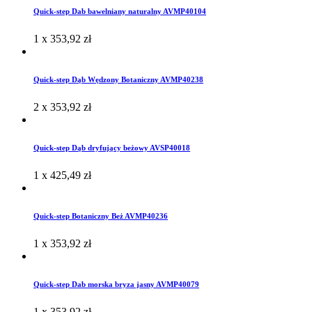
Quick-step Dab bawelniany naturalny AVMP40104
1 x
353,92
zł
Quick-step Dąb Wędzony Botaniczny AVMP40238
2 x
353,92
zł
Quick-step Dąb dryfujący beżowy AVSP40018
1 x
425,49
zł
Quick-step Botaniczny Beż AVMP40236
1 x
353,92
zł
Quick-step Dab morska bryza jasny AVMP40079
1 x
353,92
zł