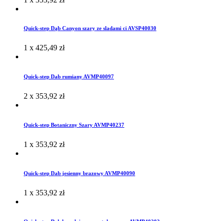
Quick-step Dąb Canyon szary ze sladami ci AVSP40030
1 x
425,49
zł
Quick-step Dab rumiany AVMP40097
2 x
353,92
zł
Quick-step Botaniczny Szary AVMP40237
1 x
353,92
zł
Quick-step Dab jesienny brazowy AVMP40090
1 x
353,92
zł