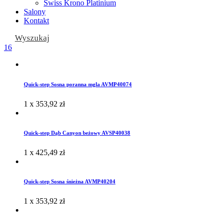
Swiss Krono Platinium
Salony
Kontakt
Wyszukaj
16
Quick-step Sosna poranna mgla AVMP40074
1 x
353,92
zł
Quick-step Dąb Canyon beżowy AVSP40038
1 x
425,49
zł
Quick-step Sosna śnieżna AVMP40204
1 x
353,92
zł