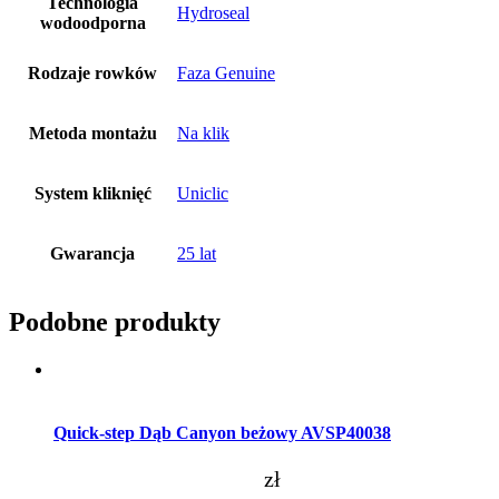
Technologia
Hydroseal
wodoodporna
Rodzaje rowków
Faza Genuine
Metoda montażu
Na klik
System kliknięć
Uniclic
Gwarancja
25 lat
Podobne produkty
Dodaj do koszyka
Quick-step Dąb Canyon beżowy AVSP40038
zł