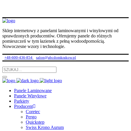
Sklep internetowy z panelami laminowanymi i winylowymi od
sprawdzonych producentów. Oferujemy panele do różnych
pomieszczeń w tym łazienek z pełną wodoodpornością.
Nowoczesne wzory i technologie.
+48-600-436-854
salon@abcdomkrakow.pl
Panele Laminowane
Panele Winylowe
Parkiety
Producent
Coretec
Pergo
Quickstep
Swiss Krono Aurum