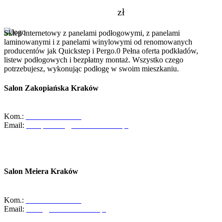
zł
Sklep internetowy z panelami podłogowymi, z panelami
laminowanymi i z panelami winylowymi od renomowanych
producentów jak Quickstep i Pergo.0 Pełna oferta podkładów,
listew podłogowych i bezpłatny montaż. Wszystko czego
potrzebujesz, wykonując podłogę w swoim mieszkaniu.
Salon Zakopiańska Kraków
ul. Zakopiańska 58, 30-418 Kraków
Kom.:
+48-533-373-474
Email:
zakopianska@abcdomkrakow.pl
Godziny otwarcia:
Pon - Pt : 10:00 - 19:00
Sob: 10:00 - 16:00
Salon Meiera Kraków
ul. Meiera 11, 31-236 Kraków
Kom.:
+48-600-436-854
Email:
salon@abcdomkrakow.pl
Godziny otwarcia: