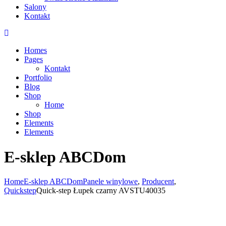
Salony
Kontakt
Homes
Pages
Kontakt
Portfolio
Blog
Shop
Home
Shop
Elements
Elements
E-sklep ABCDom
Home
E-sklep ABCDom
Panele winylowe
,
Producent
,
Quickstep
Quick-step Łupek czarny AVSTU40035