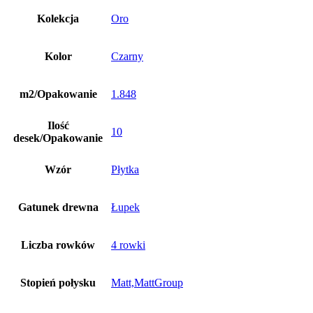
Kolekcja
Oro
Kolor
Czarny
m2/Opakowanie
1.848
Ilość
10
desek/Opakowanie
Wzór
Płytka
Gatunek drewna
Łupek
Liczba rowków
4 rowki
Stopień połysku
Matt,MattGroup