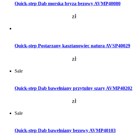
Quick-step Dab morska bryza bezowy AVMP40080
zł
Dodaj do koszyka
Quick-step Postarzany kasztanowiec natura AVSP40029
zł
Sale
Dodaj do koszyka
Quick-step Dąb bawełniany przytulny szary AVMP40202
zł
Sale
Dodaj do koszyka
Quick-step Dab bawelniany bezowy AVMP40103