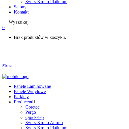
Swiss Krono Platinium
Salony
Kontakt
Wyszukaj
0
Brak produktów w koszyku.
Menu
Panele Laminowane
Panele Winylowe
Parkiety
Producent
Coretec
Pergo
Quickstep
Swiss Krono Aurum
Swiss Krono Platinium