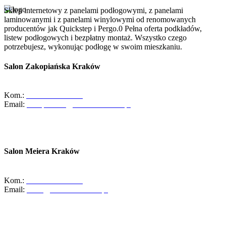
Sklep internetowy z panelami podłogowymi, z panelami
laminowanymi i z panelami winylowymi od renomowanych
producentów jak Quickstep i Pergo.0 Pełna oferta podkładów,
listew podłogowych i bezpłatny montaż. Wszystko czego
potrzebujesz, wykonując podłogę w swoim mieszkaniu.
Salon Zakopiańska Kraków
ul. Zakopiańska 58, 30-418 Kraków
Kom.:
+48-533-373-474
Email:
zakopianska@abcdomkrakow.pl
Godziny otwarcia:
Pon - Pt : 10:00 - 19:00
Sob: 10:00 - 16:00
Salon Meiera Kraków
ul. Meiera 11, 31-236 Kraków
Kom.:
+48-600-436-854
Email:
salon@abcdomkrakow.pl
Godziny otwarcia:
Pon – Pt : 10:00 – 19:00
Sob: 9:00 – 14:00