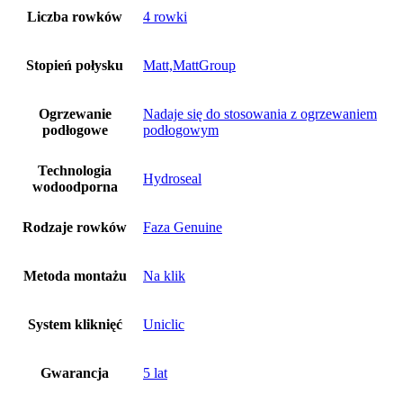
Liczba rowków
4 rowki
Stopień połysku
Matt,MattGroup
Ogrzewanie
Nadaje się do stosowania z ogrzewaniem
podłogowe
podłogowym
Technologia
Hydroseal
wodoodporna
Rodzaje rowków
Faza Genuine
Metoda montażu
Na klik
System kliknięć
Uniclic
Gwarancja
5 lat