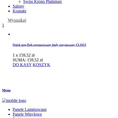
Swiss Krono Platinium
Salony
Kontakt
Wyszukaj
1
Quick-step Dąb regenerowany biały patynowany CL1653
1 x
159,52
zł
SUMA:
159,52
zł
DO KASY
KOSZYK
Menu
Panele Laminowane
Panele Winylowe