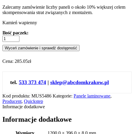
Zalecamy zamówienie liczby paneli o około 10% większej celem
skompensowania strat związanych z montażem.
Kamień wapienny
Ilość paczek:
Wyceń zamówienie i sprawdź dostępność
Cena:
285.05zł
tel.
533 373 474
|
sklep@abcdomkrakow.pl
Kod produktu:
MUS5486
Kategorie:
Panele laminowane
,
Producent
,
Quickstep
Informacje dodatkowe
Informacje dodatkowe
Wymiary
1200,0 × 396,0 × 8,0 mm