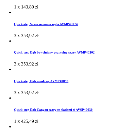
1 x
143,80
zł
Quick-step Sosna poranna mgla AVMP40074
3 x
353,92
zł
Quick-step Dąb bawełniany przytulny szary AVMP40202
3 x
353,92
zł
Quick-step Dab miodowy AVMP40098
3 x
353,92
zł
Quick-step Dąb Canyon szary ze sladami ci AVSP40030
1 x
425,49
zł