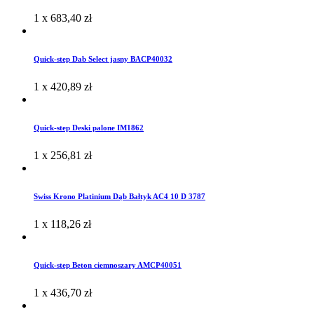
1 x
683,40
zł
Quick-step Dab Select jasny BACP40032
1 x
420,89
zł
Quick-step Deski palone IM1862
1 x
256,81
zł
Swiss Krono Platinium Dąb Bałtyk AC4 10 D 3787
1 x
118,26
zł
Quick-step Beton ciemnoszary AMCP40051
1 x
436,70
zł