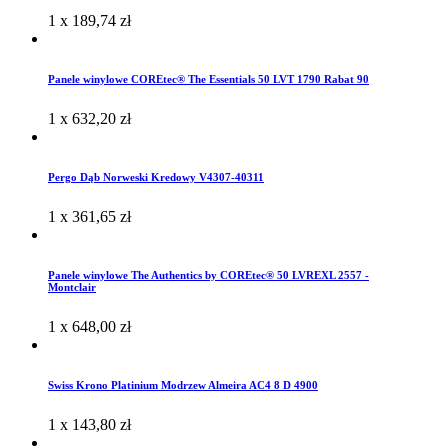
1 x
189,74
zł
Panele winylowe COREtec® The Essentials 50 LVT 1790 Rabat 90
1 x
632,20
zł
Pergo Dąb Norweski Kredowy V4307-40311
1 x
361,65
zł
Panele winylowe The Authentics by COREtec® 50 LVREXL 2557 -
Montclair
1 x
648,00
zł
Swiss Krono Platinium Modrzew Almeira AC4 8 D 4900
1 x
143,80
zł