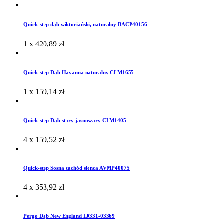
Quick-step dąb wiktoriański, naturalny BACP40156
1 x
420,89
zł
Quick-step Dąb Havanna naturalny CLM1655
1 x
159,14
zł
Quick-step Dąb stary jasnoszary CLM1405
4 x
159,52
zł
Quick-step Sosna zachód slonca AVMP40075
4 x
353,92
zł
Pergo Dąb New England L0331-03369