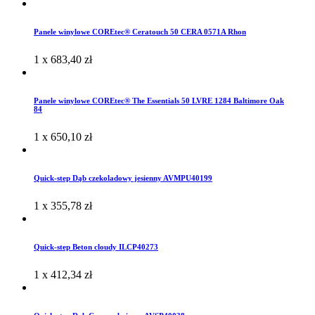
Panele winylowe COREtec® Ceratouch 50 CERA 0571A Rhon
1 x
683,40
zł
Panele winylowe COREtec® The Essentials 50 LVRE 1284 Baltimore Oak
84
1 x
650,10
zł
Quick-step Dąb czekoladowy jesienny AVMPU40199
1 x
355,78
zł
Quick-step Beton cloudy ILCP40273
1 x
412,34
zł