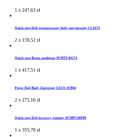
1 x
247,63
zł
Quick-step Dąb regenerowany biały patynowany CL1653
2 x
159,52
zł
Quick-step Beton sandstone AVMTU40274
1 x
417,51
zł
Pergo Dąb Biały Zmrożony L0231-03866
2 x
275,16
zł
Quick-step Dąb brązowy jesienny AVMPU40090
1 x
355,78
zł