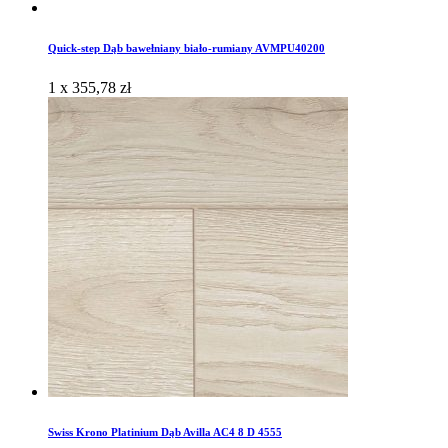
Quick-step Dąb bawełniany biało-rumiany AVMPU40200
1 x
355,78
zł
Swiss Krono Platinium Dąb Avilla AC4 8 D 4555