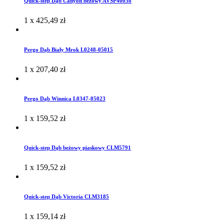
Quick-step Dąb Canyon beżowy AVSP40038
1 x
425,49
zł
Pergo Dąb Biały Mrok L0248-05015
1 x
207,40
zł
Pergo Dąb Winnica L0347-05023
1 x
159,52
zł
Quick-step Dąb beżowy piaskowy CLM5791
1 x
159,52
zł
Quick-step Dąb Victoria CLM3185
1 x
159,14
zł