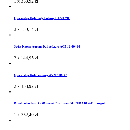
1 x
353,92
zł
Quick-step Dąb biały bielony CLM1291
3 x
159,14
zł
Swiss Krono Aurum Dąb Adagio AC5 12 40414
2 x
144,95
zł
Quick-step Dab rumiany AVMP40097
2 x
353,92
zł
Panele winylowe COREtec® Ceratouch 50 CERA 0196B Teneguia
1 x
752,40
zł