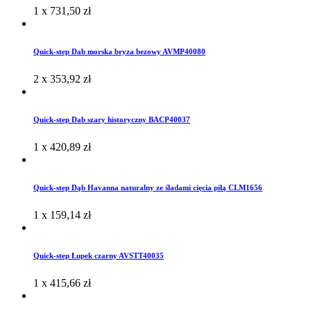
1 x
731,50
zł
Quick-step Dab morska bryza bezowy AVMP40080
2 x
353,92
zł
Quick-step Dab szary historyczny BACP40037
1 x
420,89
zł
Quick-step Dąb Havanna naturalny ze śladami cięcia piłą CLM1656
1 x
159,14
zł
Quick-step Łupek czarny AVSTT40035
1 x
415,66
zł