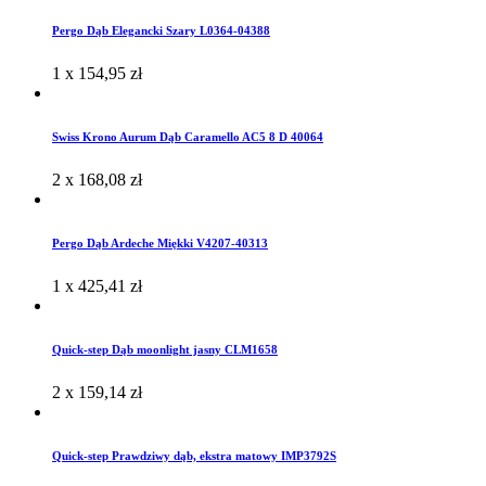
Pergo Dąb Elegancki Szary L0364-04388
1 x
154,95
zł
Swiss Krono Aurum Dąb Caramello AC5 8 D 40064
2 x
168,08
zł
Pergo Dąb Ardeche Miękki V4207-40313
1 x
425,41
zł
Quick-step Dąb moonlight jasny CLM1658
2 x
159,14
zł
Quick-step Prawdziwy dąb, ekstra matowy IMP3792S