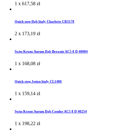
1 x
617,58
zł
Quick-step Dąb biały Charlotte CR3178
2 x
173,19
zł
Swiss Krono Aurum Dąb Brownie AC5 8 D 40084
1 x
168,08
zł
Quick-step Jesion biały CL1486
1 x
159,14
zł
Swiss Krono Aurum Dąb Condor AC5 8 D 40254
1 x
198,22
zł