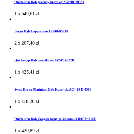
Quick-step Dąb jesienny brązowy SGHBC20334
1 x
549,61
zł
Pergo Dąb Cappuccino L0248-05018
2 x
207,40
zł
Quick-step Dąb piernikowy AVSPT40278
1 x
425,41
zł
Swiss Krono Platinium Dąb Kaspijski AC4 10 D 4563
1 x
118,26
zł
Quick-step Dąb Canyon jasny ze śladami ci BACP40128
1 x
420,89
zł