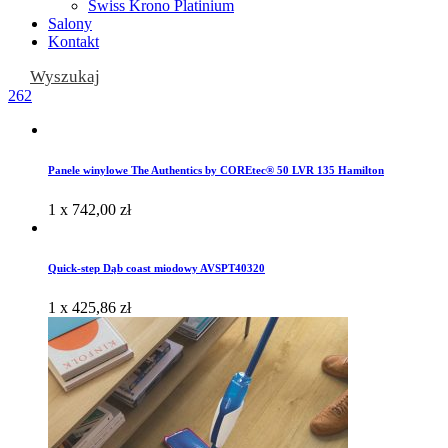
Swiss Krono Platinium
Salony
Kontakt
Wyszukaj
262
Panele winylowe The Authentics by COREtec® 50 LVR 135 Hamilton
1 x
742,00
zł
Quick-step Dąb coast miodowy AVSPT40320
1 x
425,86
zł