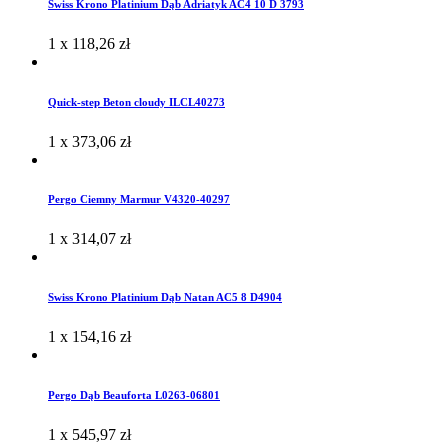
Swiss Krono Platinium Dąb Adriatyk AC4 10 D 3793
1 x
118,26
zł
Quick-step Beton cloudy ILCL40273
1 x
373,06
zł
Pergo Ciemny Marmur V4320-40297
1 x
314,07
zł
Swiss Krono Platinium Dąb Natan AC5 8 D4904
1 x
154,16
zł
Pergo Dąb Beauforta L0263-06801
1 x
545,97
zł