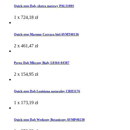
Quick-step Dąb, ekstra matowy PAL3100S
1 x
724,18
zł
Quick-step Marmur Carrara biel AVMT40136
2 x
461,47
zł
Pergo Dąb Mleczny Biały L0364-04387
2 x
154,95
zł
Quick-step Dąb Louisiana naturalny CRH3176
1 x
173,19
zł
Quick-step Dąb Wędzony Botaniczny AVMP40238