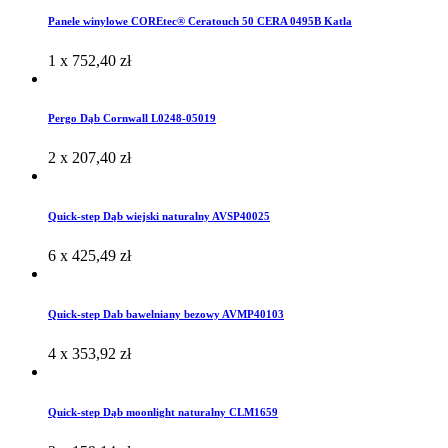
Panele winylowe COREtec® Ceratouch 50 CERA 0495B Katla
1 x
752,40
zł
Pergo Dąb Cornwall L0248-05019
2 x
207,40
zł
Quick-step Dąb wiejski naturalny AVSP40025
6 x
425,49
zł
Quick-step Dab bawelniany bezowy AVMP40103
4 x
353,92
zł
Quick-step Dąb moonlight naturalny CLM1659