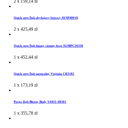
2 x
159,14
zł
Quick-step Dąb dryfujący beżowy AVSP40018
2 x
425,49
zł
Quick-step Dąb lniany ciemny brąz SGMPC20330
1 x
452,44
zł
Quick-step Dąb naturalny Virginia CR3182
1 x
173,19
zł
Pergo Dąb Błotny Biały V4431-40301
1 x
355,78
zł