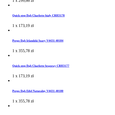
1 x
299,66
zł
Quick-step Dąb Charlotte biały CRH3178
1 x
173,19
zł
Pergo Dąb Irlandzki Szary V4431-40184
1 x
355,78
zł
Quick-step Dąb Charlotte brązowy CRH3177
1 x
173,19
zł
Pergo Dąb Eifel Naturalny V4431-40180
1 x
355,78
zł