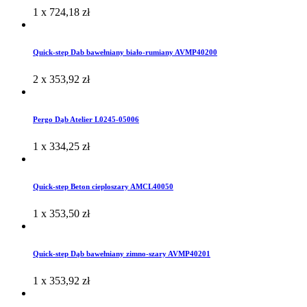
1 x
724,18
zł
Quick-step Dab bawełniany biało-rumiany AVMP40200
2 x
353,92
zł
Pergo Dąb Atelier L0245-05006
1 x
334,25
zł
Quick-step Beton cieploszary AMCL40050
1 x
353,50
zł
Quick-step Dąb bawełniany zimno-szary AVMP40201
1 x
353,92
zł