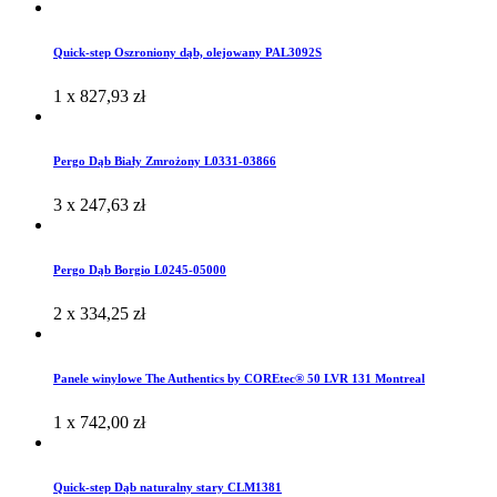
Quick-step Oszroniony dąb, olejowany PAL3092S
1 x
827,93
zł
Pergo Dąb Biały Zmrożony L0331-03866
3 x
247,63
zł
Pergo Dąb Borgio L0245-05000
2 x
334,25
zł
Panele winylowe The Authentics by COREtec® 50 LVR 131 Montreal
1 x
742,00
zł
Quick-step Dąb naturalny stary CLM1381