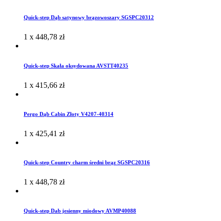
Quick-step Dąb satynowy brązowoszary SGSPC20312
1 x
448,78
zł
Quick-step Skała oksydowana AVSTT40235
1 x
415,66
zł
Pergo Dąb Cabin Złoty V4207-40314
1 x
425,41
zł
Quick-step Country charm średni brąz SGSPC20316
1 x
448,78
zł
Quick-step Dab jesienny miodowy AVMP40088