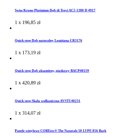
Swiss Krono Platinium Dąb di Trevi AC5 1380 D 4917
1 x
196,85
zł
Quick-step Dąb naturalny Louisiana CR3176
1 x
173,19
zł
Quick-step Dąb aksamitny, piaskowy BACP40159
1 x
420,89
zł
Quick-step Skała wulkaniczna AVSTU40231
1 x
314,07
zł
Panele winylowe COREtec® The Naturals 50 LVPE 856 Bark