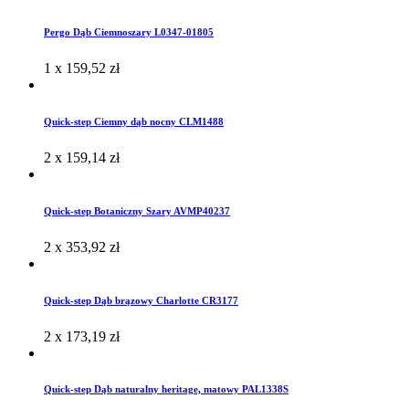
Pergo Dąb Ciemnoszary L0347-01805
1 x
159,52
zł
Quick-step Ciemny dąb nocny CLM1488
2 x
159,14
zł
Quick-step Botaniczny Szary AVMP40237
2 x
353,92
zł
Quick-step Dąb brązowy Charlotte CR3177
2 x
173,19
zł
Quick-step Dąb naturalny heritage, matowy PAL1338S