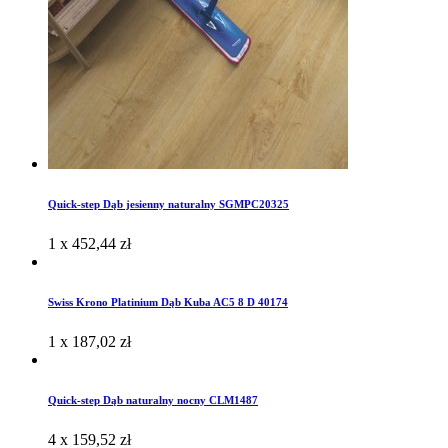
Quick-step Dąb jesienny naturalny SGMPC20325
1 x
452,44
zł
Swiss Krono Platinium Dąb Kuba AC5 8 D 40174
1 x
187,02
zł
Quick-step Dąb naturalny nocny CLM1487
4 x
159,52
zł