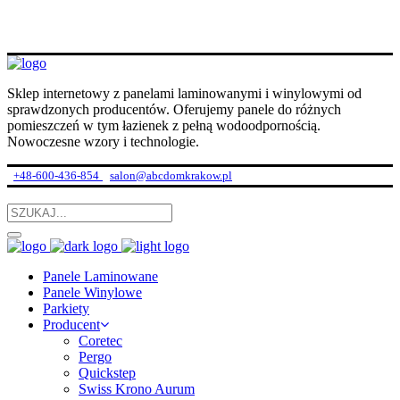
Sklep internetowy z panelami laminowanymi i winylowymi od
sprawdzonych producentów. Oferujemy panele do różnych
pomieszczeń w tym łazienek z pełną wodoodpornością.
Nowoczesne wzory i technologie.
+48-600-436-854
salon@abcdomkrakow.pl
Panele Laminowane
Panele Winylowe
Parkiety
Producent
Coretec
Pergo
Quickstep
Swiss Krono Aurum