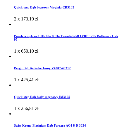
Quick-step Dąb brązowy Virginia CR3183
2 x
173,19
zł
Panele winylowe COREtec® The Essentials 50 LVRE 1295 Baltimore Oak
95
1 x
650,10
zł
Pergo Dąb Ardeche Jasny V4207-40312
1 x
425,41
zł
Quick-step Dąb biały satynowy IM3105
1 x
256,81
zł
Swiss Krono Platinium Dąb Ferrara AC4 8 D 3034