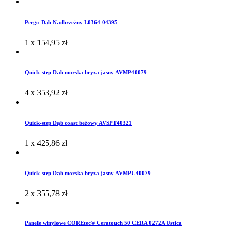
Pergo Dąb Nadbrzeżny L0364-04395
1 x
154,95
zł
Quick-step Dab morska bryza jasny AVMP40079
4 x
353,92
zł
Quick-step Dąb coast beżowy AVSPT40321
1 x
425,86
zł
Quick-step Dąb morska bryza jasny AVMPU40079
2 x
355,78
zł
Panele winylowe COREtec® Ceratouch 50 CERA 0272A Ustica