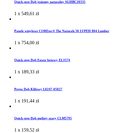
Quick-step Dąb jesienny naturalny SGHBC20335
1 x
549,61
zł
Panele winylowe COREtec® The Naturals 50 LVPEH 804 Lumber
1 x
754,00
zł
Quick-step Dąb Estate beżowy EL3574
1 x
189,33
zł
Pergo Dąb Klifowy L0247-05027
1 x
191,44
zł
Quick-step Dąb mglisty szary CLM5795
1 x
159,52
zł