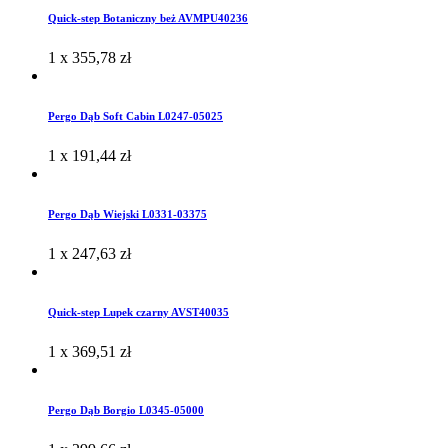
Quick-step Botaniczny beż AVMPU40236
1 x
355,78
zł
Pergo Dąb Soft Cabin L0247-05025
1 x
191,44
zł
Pergo Dąb Wiejski L0331-03375
1 x
247,63
zł
Quick-step Lupek czarny AVST40035
1 x
369,51
zł
Pergo Dąb Borgio L0345-05000