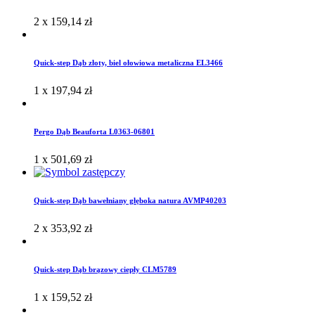
2 x
159,14
zł
Quick-step Dąb złoty, biel ołowiowa metaliczna EL3466
1 x
197,94
zł
Pergo Dąb Beauforta L0363-06801
1 x
501,69
zł
Quick-step Dąb bawełniany głęboka natura AVMP40203
2 x
353,92
zł
Quick-step Dąb brązowy ciepły CLM5789
1 x
159,52
zł