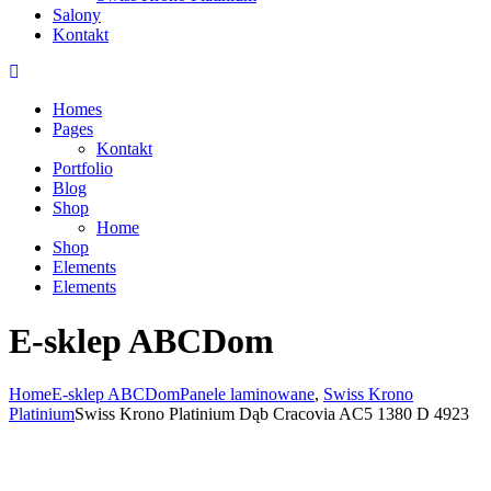
Salony
Kontakt
Homes
Pages
Kontakt
Portfolio
Blog
Shop
Home
Shop
Elements
Elements
E-sklep ABCDom
Home
E-sklep ABCDom
Panele laminowane
,
Swiss Krono
Platinium
Swiss Krono Platinium Dąb Cracovia AC5 1380 D 4923