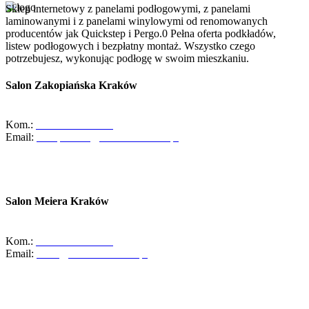
Sklep internetowy z panelami podłogowymi, z panelami
laminowanymi i z panelami winylowymi od renomowanych
producentów jak Quickstep i Pergo.0 Pełna oferta podkładów,
listew podłogowych i bezpłatny montaż. Wszystko czego
potrzebujesz, wykonując podłogę w swoim mieszkaniu.
Salon Zakopiańska Kraków
ul. Zakopiańska 58, 30-418 Kraków
Kom.:
+48-533-373-474
Email:
zakopianska@abcdomkrakow.pl
Godziny otwarcia:
Pon - Pt : 10:00 - 19:00
Sob: 10:00 - 16:00
Salon Meiera Kraków
ul. Meiera 11, 31-236 Kraków
Kom.:
+48-600-436-854
Email:
salon@abcdomkrakow.pl
Godziny otwarcia:
Pon – Pt : 10:00 – 19:00
Sob: 9:00 – 14:00