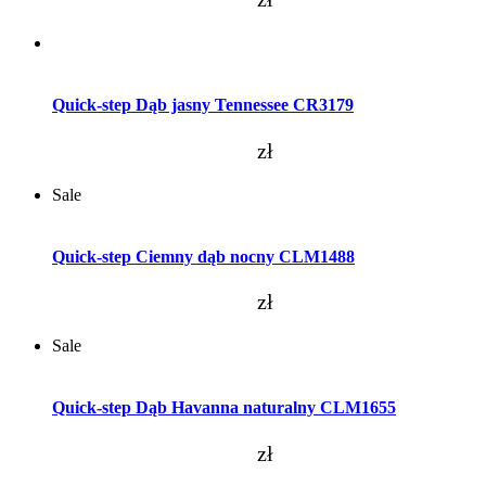
Dodaj do koszyka
Quick-step Dąb jasny Tennessee CR3179
zł
Sale
Dodaj do koszyka
Quick-step Ciemny dąb nocny CLM1488
zł
Sale
Dodaj do koszyka
Quick-step Dąb Havanna naturalny CLM1655
zł