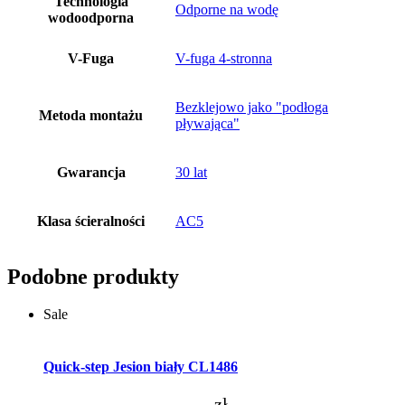
Technologia
Odporne na wodę
wodoodporna
V-Fuga
V-fuga 4-stronna
Bezklejowo jako "podłoga
Metoda montażu
pływająca"
Gwarancja
30 lat
Klasa ścieralności
AC5
Podobne produkty
Sale
Dodaj do koszyka
Quick-step Jesion biały CL1486
zł