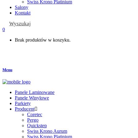
Swiss Krono Platinium
Salony
Kontakt
Wyszukaj
0
Brak produktów w koszyku.
Menu
Panele Laminowane
Panele Winylowe
Parkiety
Producent
Coretec
Pergo
Quickstep
Swiss Krono Aurum
Swiss Krono Platinium