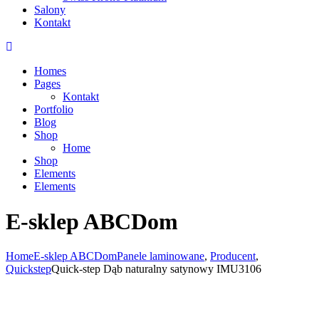
Salony
Kontakt
Homes
Pages
Kontakt
Portfolio
Blog
Shop
Home
Shop
Elements
Elements
E-sklep ABCDom
Home
E-sklep ABCDom
Panele laminowane
,
Producent
,
Quickstep
Quick-step Dąb naturalny satynowy IMU3106