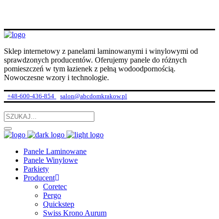
Sklep internetowy z panelami laminowanymi i winylowymi od
sprawdzonych producentów. Oferujemy panele do różnych
pomieszczeń w tym łazienek z pełną wodoodpornością.
Nowoczesne wzory i technologie.
+48-600-436-854
salon@abcdomkrakow.pl
Panele Laminowane
Panele Winylowe
Parkiety
Producent
Coretec
Pergo
Quickstep
Swiss Krono Aurum