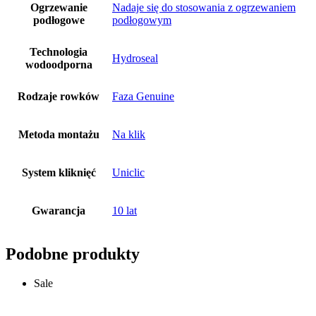
Ogrzewanie
Nadaje się do stosowania z ogrzewaniem
podłogowe
podłogowym
Technologia
Hydroseal
wodoodporna
Rodzaje rowków
Faza Genuine
Metoda montażu
Na klik
System kliknięć
Uniclic
Gwarancja
10 lat
Podobne produkty
Sale
Dodaj do koszyka