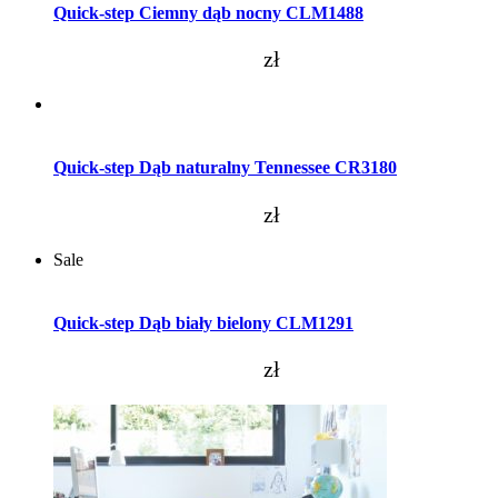
Quick-step Ciemny dąb nocny CLM1488
zł
Dodaj do koszyka
Quick-step Dąb naturalny Tennessee CR3180
zł
Sale
Dodaj do koszyka
Quick-step Dąb biały bielony CLM1291
zł