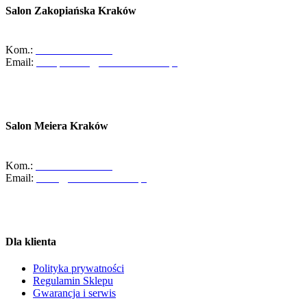
Salon Zakopiańska Kraków
ul. Zakopiańska 58, 30-418 Kraków
Kom.:
+48-533-373-474
Email:
zakopianska@abcdomkrakow.pl
Godziny otwarcia:
Pon - Pt : 10:00 - 19:00
Sob: 10:00 - 16:00
Salon Meiera Kraków
ul. Meiera 11, 31-236 Kraków
Kom.:
+48-600-436-854
Email:
salon@abcdomkrakow.pl
Godziny otwarcia:
Pon – Pt : 10:00 – 19:00
Sob: 9:00 – 14:00
Dla klienta
Polityka prywatności
Regulamin Sklepu
Gwarancja i serwis