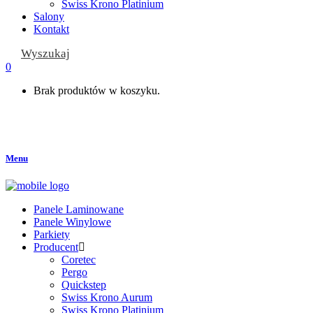
Swiss Krono Platinium
Salony
Kontakt
Wyszukaj
0
Brak produktów w koszyku.
Menu
Panele Laminowane
Panele Winylowe
Parkiety
Producent
Coretec
Pergo
Quickstep
Swiss Krono Aurum
Swiss Krono Platinium