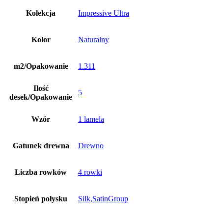
Kolekcja
Impressive Ultra
Kolor
Naturalny
m2/Opakowanie
1.311
Ilość
5
desek/Opakowanie
Wzór
1 lamela
Gatunek drewna
Drewno
Liczba rowków
4 rowki
Stopień połysku
Silk,SatinGroup