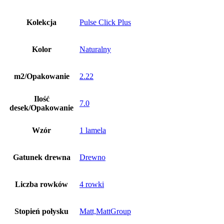
Kolekcja
Pulse Click Plus
Kolor
Naturalny
m2/Opakowanie
2.22
Ilość
7.0
desek/Opakowanie
Wzór
1 lamela
Gatunek drewna
Drewno
Liczba rowków
4 rowki
Stopień połysku
Matt,MattGroup