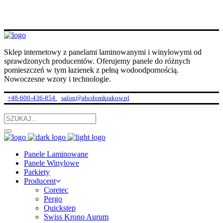
Sklep internetowy z panelami laminowanymi i winylowymi od
sprawdzonych producentów. Oferujemy panele do różnych
pomieszczeń w tym łazienek z pełną wodoodpornością.
Nowoczesne wzory i technologie.
+48-600-436-854
salon@abcdomkrakow.pl
Panele Laminowane
Panele Winylowe
Parkiety
Producent
Coretec
Pergo
Quickstep
Swiss Krono Aurum