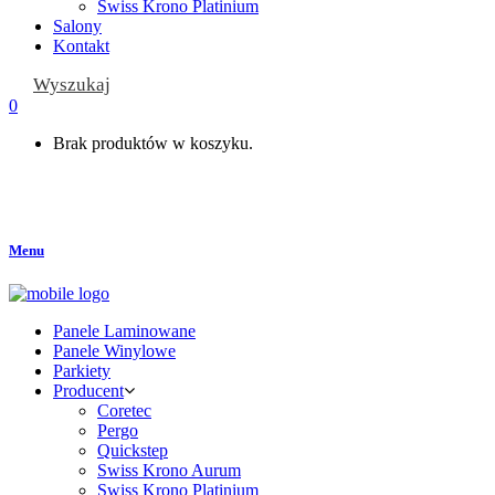
Swiss Krono Platinium
Salony
Kontakt
Wyszukaj
0
Brak produktów w koszyku.
Menu
Panele Laminowane
Panele Winylowe
Parkiety
Producent
Coretec
Pergo
Quickstep
Swiss Krono Aurum
Swiss Krono Platinium