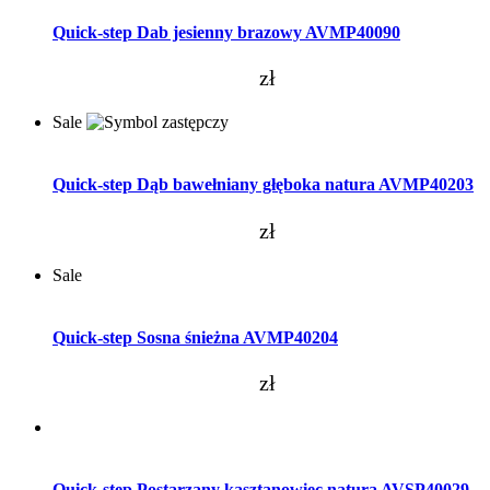
Quick-step Dab jesienny brazowy AVMP40090
zł
Sale
Dodaj do koszyka
Quick-step Dąb bawełniany głęboka natura AVMP40203
zł
Sale
Dodaj do koszyka
Quick-step Sosna śnieżna AVMP40204
zł
Dodaj do koszyka
Quick-step Postarzany kasztanowiec natura AVSP40029