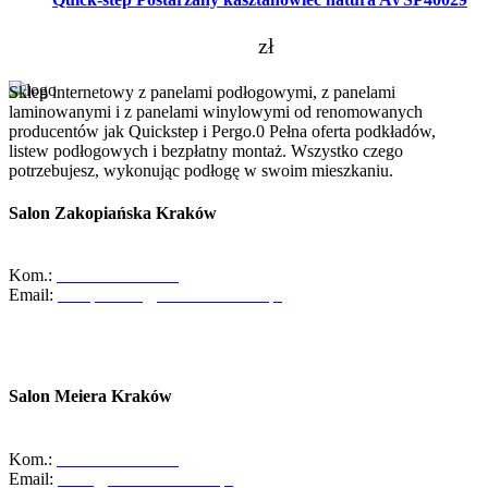
zł
Sklep internetowy z panelami podłogowymi, z panelami
laminowanymi i z panelami winylowymi od renomowanych
producentów jak Quickstep i Pergo.0 Pełna oferta podkładów,
listew podłogowych i bezpłatny montaż. Wszystko czego
potrzebujesz, wykonując podłogę w swoim mieszkaniu.
Salon Zakopiańska Kraków
ul. Zakopiańska 58, 30-418 Kraków
Kom.:
+48-533-373-474
Email:
zakopianska@abcdomkrakow.pl
Godziny otwarcia:
Pon - Pt : 10:00 - 19:00
Sob: 10:00 - 16:00
Salon Meiera Kraków
ul. Meiera 11, 31-236 Kraków
Kom.:
+48-600-436-854
Email:
salon@abcdomkrakow.pl