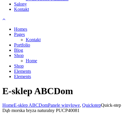
Salony
Kontakt
Homes
Pages
Kontakt
Portfolio
Blog
Shop
Home
Shop
Elements
Elements
E-sklep ABCDom
Home
E-sklep ABCDom
Panele winylowe
,
Quickstep
Quick-step
Dąb morska bryza naturalny PUCP40081