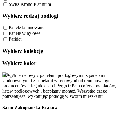
Swiss Krono Platinium
Wybierz rodzaj podłogi
Panele laminowane
Panele winylowe
Parkiet
Wybierz kolekcję
Wybierz kolor
Sklep internetowy z panelami podłogowymi, z panelami
laminowanymi i z panelami winylowymi od renomowanych
producentów jak Quickstep i Pergo.0 Pełna oferta podkładów,
listew podłogowych i bezpłatny montaż. Wszystko czego
potrzebujesz, wykonując podłogę w swoim mieszkaniu.
Salon Zakopiańska Kraków
Szanowni Klienci, z dniem 01/10/2025r. salon ABC Dom przy ulicy
Zakopiańskiej 58 w Krakowie zakończył swoją działalność.
Zapraszamy Was do naszego oddziału przy ul. Meiera 11 w