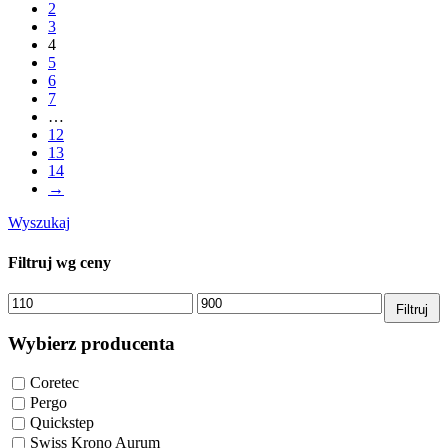
2
3
4
5
6
7
…
12
13
14
→
Wyszukaj
Filtruj wg ceny
Cena
Cena
Filtruj
min.
maks.
Wybierz producenta
Coretec
Pergo
Quickstep
Swiss Krono Aurum