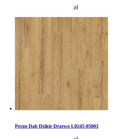
zł
Dodaj do koszyka
Pergo Dąb Dzikie Drzewo L0245-05003