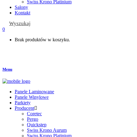
Swiss Krono Platinium
Salony
Kontakt
Wyszukaj
0
Brak produktów w koszyku.
Menu
Panele Laminowane
Panele Winylowe
Parkiety
Producent
Coretec
Pergo
Quickstep
Swiss Krono Aurum
Swiss Krono Platinium