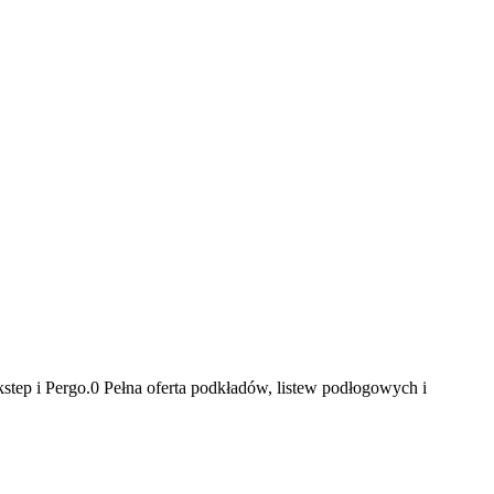
ep i Pergo.0 Pełna oferta podkładów, listew podłogowych i
y Was do naszego oddziału przy ul. Meiera 11 w Krakowie, gdzie