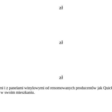
zł
zł
zł
i i z panelami winylowymi od renomowanych producentów jak Quickst
ę w swoim mieszkaniu.
Zakopiańskiej 58 w Krakowie zakończył swoją działalność. Zapraszam