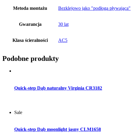
Metoda montażu
Bezklejowo jako "podłoga pływająca"
Gwarancja
30 lat
Klasa ścieralności
AC5
Podobne produkty
Dodaj do koszyka
Quick-step Dąb naturalny Virginia CR3182
Sale
Dodaj do koszyka
Quick-step Dąb moonlight jasny CLM1658