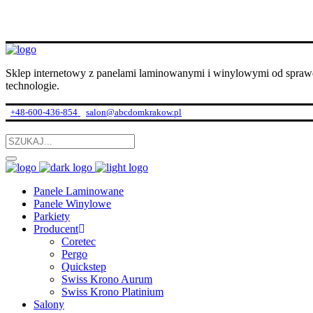
Sklep internetowy z panelami laminowanymi i winylowymi od spraw
technologie.
+48-600-436-854
salon@abcdomkrakow.pl
Panele Laminowane
Panele Winylowe
Parkiety
Producent
Coretec
Pergo
Quickstep
Swiss Krono Aurum
Swiss Krono Platinium
Salony