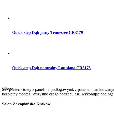
Dodaj do koszyka
Quick-step Dąb jasny Tennessee CR3179
Dodaj do koszyka
Quick-step Dąb naturalny Louisiana CR3176
Sklep internetowy z panelami podłogowymi, z panelami laminowanym
bezpłatny montaż. Wszystko czego potrzebujesz, wykonując podłog
Salon Zakopiańska Kraków
Szanowni Klienci, z dniem 01/10/2025r. salon ABC Dom przy ulicy 