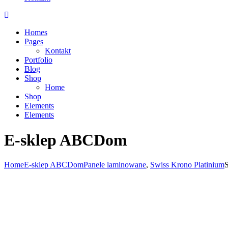
Homes
Pages
Kontakt
Portfolio
Blog
Shop
Home
Shop
Elements
Elements
E-sklep ABCDom
Home
E-sklep ABCDom
Panele laminowane
,
Swiss Krono Platinium