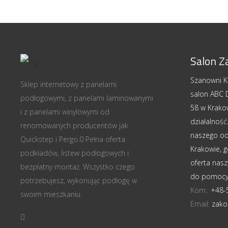
Salon Z
Szanowni Kl
Sklep internetowy z panelami
salon ABC D
podłogowymi, z panelami laminowanymi
58 w Krako
i z panelami winylowymi od
działalnoś
renomowanych producentów jak
naszego odd
Quickstep i Pergo.0 Pełna oferta
Krakowie, 
podkładów, listew podłogowych i
oferta nasz
bezpłatny montaż. Wszystko czego
do pomocy
potrzebujesz, wykonując podłogę w
Kom.:
+48-
swoim mieszkaniu.
Email:
zako