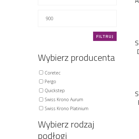
A
min.
Cena
maks.
FILTRUJ
S
Wybierz producenta
Coretec
Pergo
Quickstep
S
Swiss Krono Aurum
Swiss Krono Platinium
Wybierz rodzaj
podłogi