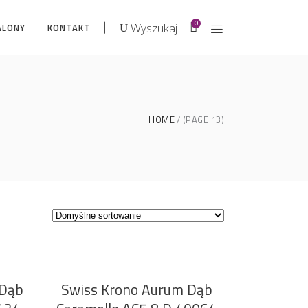
0
Wyszukaj
ALONY
KONTAKT
HOME
(PAGE 13)
 Dąb
Swiss Krono Aurum Dąb
DODAJ DO KOSZYKA