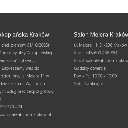
akopiańska Kraków
Salon Meiera Krakó
ienci, z dniem 01/10/2025r.
ul. Meiera 11, 31-236 Kraków
om przy ulicy Zakopiańskiej
Kom.:
+48-600-436-854
wie zakończył swoją
Email:
salon@abcdomkrakow
ć. Zapraszamy Was do
Godziny otwarcia:
ziału przy ul. Meiera 11 w
Pon – Pt : 10:00 – 19:00
gdzie czeka na Was pełna
Sob: Zamknięte
ych usług oraz zespół gotowy
!
533-373-474
pianska@abcdomkrakow.pl