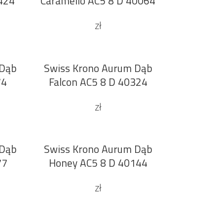
424
Caramello AC5 8 D 40064
zł
 Dąb
Swiss Krono Aurum Dąb
DODAJ DO KOSZYKA
74
Falcon AC5 8 D 40324
zł
 Dąb
Swiss Krono Aurum Dąb
DODAJ DO KOSZYKA
77
Honey AC5 8 D 40144
zł