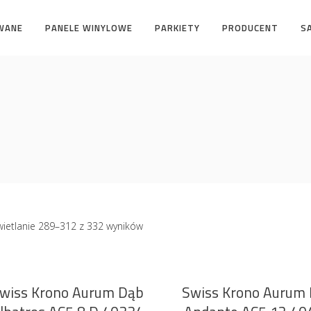
WANE
PANELE WINYLOWE
PARKIETY
PRODUCENT
S
ietlanie 289–312 z 332 wyników
wiss Krono Aurum Dąb
Swiss Krono Aurum
DODAJ DO KOSZYKA
DODAJ DO KOSZYKA