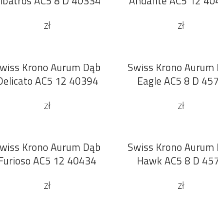
lbatros AC5 8 D 40334
Andante AC5 12 40
zł
zł
wiss Krono Aurum Dąb
Swiss Krono Aurum
DODAJ DO KOSZYKA
DODAJ DO KOSZYKA
Delicato AC5 12 40394
Eagle AC5 8 D 45
zł
zł
wiss Krono Aurum Dąb
Swiss Krono Aurum
DODAJ DO KOSZYKA
DODAJ DO KOSZYKA
Furioso AC5 12 40434
Hawk AC5 8 D 45
zł
zł