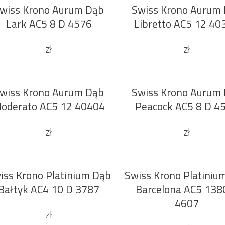
wiss Krono Aurum Dąb
Swiss Krono Aurum
DODAJ DO KOSZYKA
DODAJ DO KOSZYKA
Lark AC5 8 D 4576
Libretto AC5 12 40
zł
zł
wiss Krono Aurum Dąb
Swiss Krono Aurum
DODAJ DO KOSZYKA
DODAJ DO KOSZYKA
oderato AC5 12 40404
Peacock AC5 8 D 4
zł
zł
iss Krono Platinium Dąb
Swiss Krono Platiniu
DODAJ DO KOSZYKA
DODAJ DO KOSZYKA
Bałtyk AC4 10 D 3787
Barcelona AC5 138
4607
zł