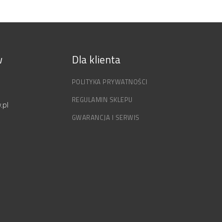
w
Dla klienta
POLITYKA PRYWATNOŚCI
REGULAMIN SKLEPU
.pl
GWARANCJA I SERWIS