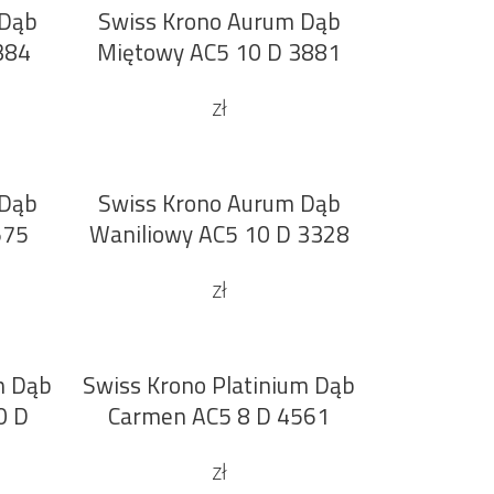
 Dąb
Swiss Krono Aurum Dąb
DODAJ DO KOSZYKA
384
Miętowy AC5 10 D 3881
zł
 Dąb
Swiss Krono Aurum Dąb
DODAJ DO KOSZYKA
575
Waniliowy AC5 10 D 3328
zł
m Dąb
Swiss Krono Platinium Dąb
DODAJ DO KOSZYKA
0 D
Carmen AC5 8 D 4561
zł