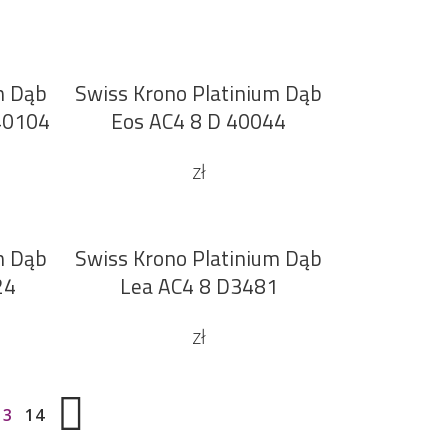
m Dąb
Swiss Krono Platinium Dąb
DODAJ DO KOSZYKA
40104
Eos AC4 8 D 40044
zł
m Dąb
Swiss Krono Platinium Dąb
DODAJ DO KOSZYKA
24
Lea AC4 8 D3481
zł
13
14