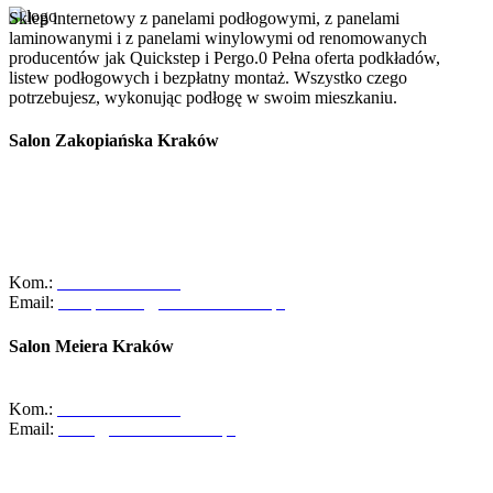
Sklep internetowy z panelami podłogowymi, z panelami
laminowanymi i z panelami winylowymi od renomowanych
producentów jak Quickstep i Pergo.0 Pełna oferta podkładów,
listew podłogowych i bezpłatny montaż. Wszystko czego
potrzebujesz, wykonując podłogę w swoim mieszkaniu.
Salon Zakopiańska Kraków
Szanowni Klienci, z dniem 01/10/2025r. salon ABC Dom przy ulicy
Zakopiańskiej 58 w Krakowie zakończył swoją działalność.
Zapraszamy Was do naszego oddziału przy ul. Meiera 11 w
Krakowie, gdzie czeka na Was pełna oferta naszych usług oraz
zespół gotowy do pomocy!
Kom.:
+48-533-373-474
Email:
zakopianska@abcdomkrakow.pl
Salon Meiera Kraków
ul. Meiera 11, 31-236 Kraków
Kom.:
+48-600-436-854
Email:
salon@abcdomkrakow.pl
Godziny otwarcia:
Pon – Pt : 10:00 – 19:00
Sob: Zamknięte