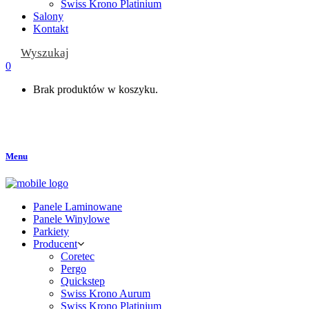
Swiss Krono Platinium
Salony
Kontakt
Wyszukaj
0
Brak produktów w koszyku.
Menu
Panele Laminowane
Panele Winylowe
Parkiety
Producent
Coretec
Pergo
Quickstep
Swiss Krono Aurum
Swiss Krono Platinium