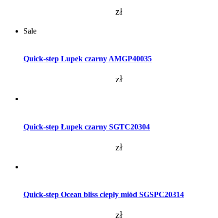
zł
Sale
Dodaj do koszyka
Quick-step Lupek czarny AMGP40035
zł
Dodaj do koszyka
Quick-step Łupek czarny SGTC20304
zł
Dodaj do koszyka
Quick-step Ocean bliss ciepły miód SGSPC20314
zł