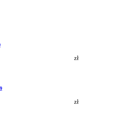
9
zł
9
zł