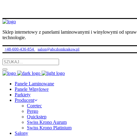
Sklep internetowy z panelami laminowanymi i winylowymi od spraw
technologie.
+48-600-436-854
salon@abcdomkrakow.pl
Panele Laminowane
Panele Winylowe
Parkiety
Producent
Coretec
Pergo
Quickstep
Swiss Krono Aurum
Swiss Krono Platinium
Salony