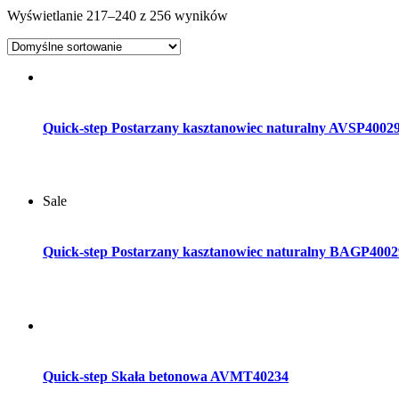
Wyświetlanie 217–240 z 256 wyników
Dodaj do koszyka
Quick-step Postarzany kasztanowiec naturalny AVSP4002
Sale
Dodaj do koszyka
Quick-step Postarzany kasztanowiec naturalny BAGP4002
Dodaj do koszyka
Quick-step Skała betonowa AVMT40234