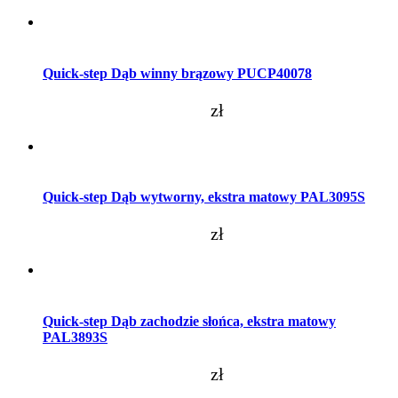
Dodaj do koszyka
Quick-step Dąb winny brązowy PUCP40078
zł
Dodaj do koszyka
Quick-step Dąb wytworny, ekstra matowy PAL3095S
zł
Dodaj do koszyka
Quick-step Dąb zachodzie słońca, ekstra matowy
PAL3893S
zł