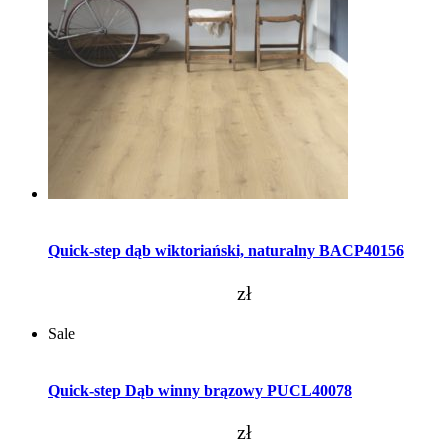
Dodaj do koszyka
Quick-step dąb wiktoriański, naturalny BACP40156
zł
Sale
Dodaj do koszyka
Quick-step Dąb winny brązowy PUCL40078
zł