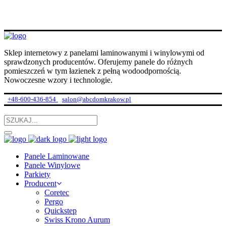
Sklep internetowy z panelami laminowanymi i winylowymi od
sprawdzonych producentów. Oferujemy panele do różnych
pomieszczeń w tym łazienek z pełną wodoodpornością.
Nowoczesne wzory i technologie.
+48-600-436-854
salon@abcdomkrakow.pl
Panele Laminowane
Panele Winylowe
Parkiety
Producent
Coretec
Pergo
Quickstep
Swiss Krono Aurum