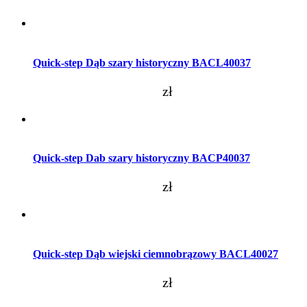
Dodaj do koszyka
Quick-step Dąb szary historyczny BACL40037
zł
Dodaj do koszyka
Quick-step Dab szary historyczny BACP40037
zł
Dodaj do koszyka
Quick-step Dąb wiejski ciemnobrązowy BACL40027
zł