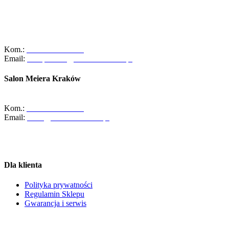
Szanowni Klienci, z dniem 01/10/2025r. salon ABC Dom przy ulicy
Zakopiańskiej 58 w Krakowie zakończył swoją działalność.
Zapraszamy Was do naszego oddziału przy ul. Meiera 11 w
Krakowie, gdzie czeka na Was pełna oferta naszych usług oraz
zespół gotowy do pomocy!
Kom.:
+48-533-373-474
Email:
zakopianska@abcdomkrakow.pl
Salon Meiera Kraków
ul. Meiera 11, 31-236 Kraków
Kom.:
+48-600-436-854
Email:
salon@abcdomkrakow.pl
Godziny otwarcia:
Pon – Pt : 10:00 – 19:00
Sob: Zamknięte
Dla klienta
Polityka prywatności
Regulamin Sklepu
Gwarancja i serwis
©2020 ABC Dom Kraków. All Rights Reserved.