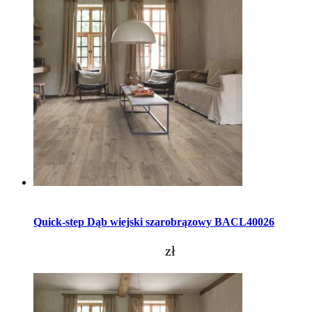
Dodaj do koszyka
Quick-step Dąb wiejski szarobrązowy BACL40026
zł