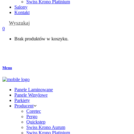
Swiss Krono Platinium
Salony
Kontakt
Wyszukaj
0
Brak produktów w koszyku.
Menu
Panele Laminowane
Panele Winylowe
Parkiety
Producent
Coretec
Pergo
Quickstep
Swiss Krono Aurum
Swiss Krono Platinium