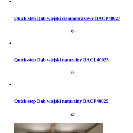
Dodaj do koszyka
Quick-step Dab wiejski ciemnobrazowy BACP40027
zł
Dodaj do koszyka
Quick-step Dąb wiejski naturalny BACL40025
zł
Dodaj do koszyka
Quick-step Dab wiejski naturalny BACP40025
zł