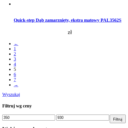
Dodaj do koszyka
Quick-step Dąb zamarznięty, ekstra matowy PAL3562S
zł
←
1
2
3
4
5
6
7
→
Wyszukaj
Filtruj wg ceny
Cena
Cena
Filtruj
min.
maks.