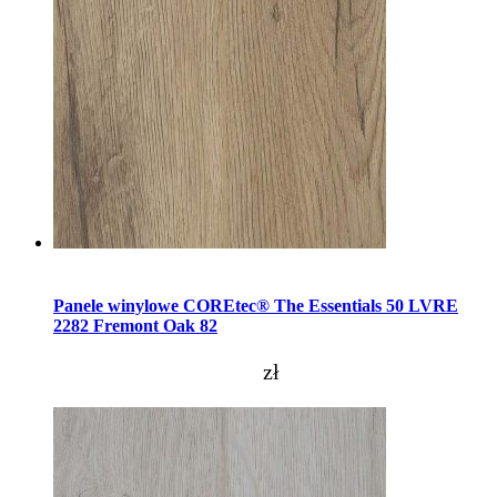
Dodaj do koszyka
Panele winylowe COREtec® The Essentials 50 LVRE
2282 Fremont Oak 82
zł