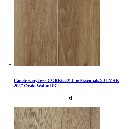
Dodaj do koszyka
Panele winylowe COREtec® The Essentials 50 LVRE
2087 Ocala Walnut 87
zł