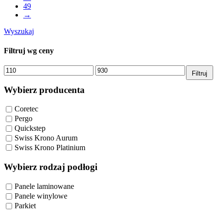
49
→
Wyszukaj
Filtruj wg ceny
Cena
Cena
Filtruj
min.
maks.
Wybierz producenta
Coretec
Pergo
Quickstep
Swiss Krono Aurum
Swiss Krono Platinium
Wybierz rodzaj podłogi
Panele laminowane
Panele winylowe
Parkiet