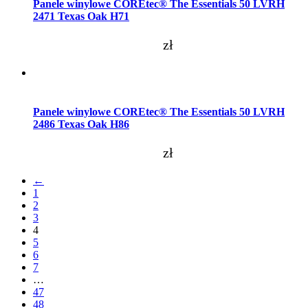
Panele winylowe COREtec® The Essentials 50 LVRH
2471 Texas Oak H71
zł
Dodaj do koszyka
Panele winylowe COREtec® The Essentials 50 LVRH
2486 Texas Oak H86
zł
←
1
2
3
4
5
6
7
…
47
48