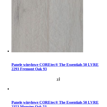
Dodaj do koszyka
Panele winylowe COREtec® The Essentials 50 LVRE
2293 Fremont Oak 93
zł
Dodaj do koszyka
Panele winylowe COREtec® The Essentials 50 LVRE
2353 Munster Oak 53