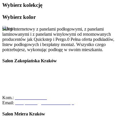
Wybierz kolekcję
Wybierz kolor
Sklep internetowy z panelami podłogowymi, z panelami
laminowanymi i z panelami winylowymi od renomowanych
producentów jak Quickstep i Pergo.0 Pełna oferta podkładów,
listew podłogowych i bezpłatny montaż. Wszystko czego
potrzebujesz, wykonując podłogę w swoim mieszkaniu.
Salon Zakopiańska Kraków
Szanowni Klienci, z dniem 01/10/2025r. salon ABC Dom przy ulicy
Zakopiańskiej 58 w Krakowie zakończył swoją działalność.
Zapraszamy Was do naszego oddziału przy ul. Meiera 11 w
Krakowie, gdzie czeka na Was pełna oferta naszych usług oraz
zespół gotowy do pomocy!
Kom.:
+48-533-373-474
Email:
zakopianska@abcdomkrakow.pl
Salon Meiera Kraków
ul. Meiera 11, 31-236 Kraków