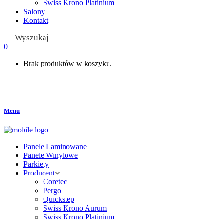
Swiss Krono Platinium
Salony
Kontakt
Wyszukaj
0
Brak produktów w koszyku.
Menu
Panele Laminowane
Panele Winylowe
Parkiety
Producent
Coretec
Pergo
Quickstep
Swiss Krono Aurum
Swiss Krono Platinium