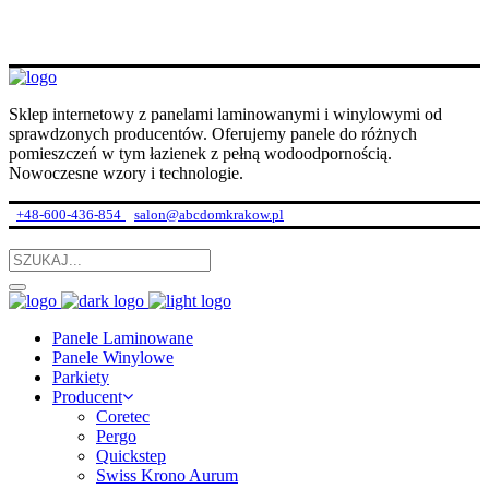
Sklep internetowy z panelami laminowanymi i winylowymi od
sprawdzonych producentów. Oferujemy panele do różnych
pomieszczeń w tym łazienek z pełną wodoodpornością.
Nowoczesne wzory i technologie.
+48-600-436-854
salon@abcdomkrakow.pl
Panele Laminowane
Panele Winylowe
Parkiety
Producent
Coretec
Pergo
Quickstep
Swiss Krono Aurum