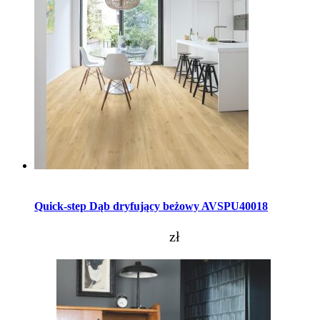
Dodaj do koszyka
Quick-step Dąb dryfujący beżowy AVSPU40018
zł