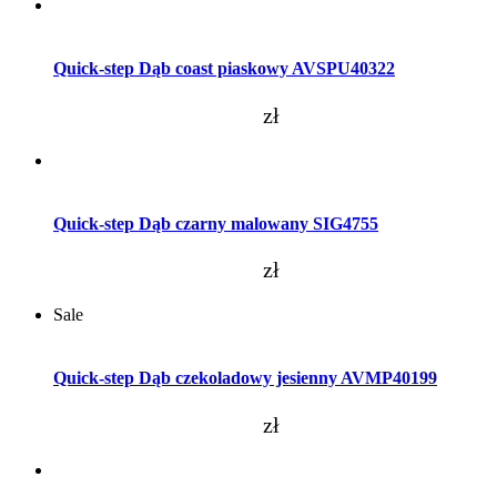
Dodaj do koszyka
Quick-step Dąb coast piaskowy AVSPU40322
zł
Dodaj do koszyka
Quick-step Dąb czarny malowany SIG4755
zł
Sale
Dodaj do koszyka
Quick-step Dąb czekoladowy jesienny AVMP40199
zł
Dodaj do koszyka