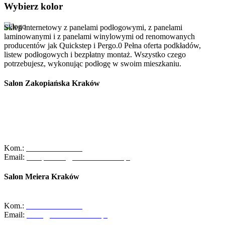
Wybierz kolor
Sklep internetowy z panelami podłogowymi, z panelami
laminowanymi i z panelami winylowymi od renomowanych
producentów jak Quickstep i Pergo.0 Pełna oferta podkładów,
listew podłogowych i bezpłatny montaż. Wszystko czego
potrzebujesz, wykonując podłogę w swoim mieszkaniu.
Salon Zakopiańska Kraków
Szanowni Klienci, z dniem 01/10/2025r. salon ABC Dom przy ulicy
Zakopiańskiej 58 w Krakowie zakończył swoją działalność.
Zapraszamy Was do naszego oddziału przy ul. Meiera 11 w
Krakowie, gdzie czeka na Was pełna oferta naszych usług oraz
zespół gotowy do pomocy!
Kom.:
+48-533-373-474
Email:
zakopianska@abcdomkrakow.pl
Salon Meiera Kraków
ul. Meiera 11, 31-236 Kraków
Kom.:
+48-600-436-854
Email:
salon@abcdomkrakow.pl
Godziny otwarcia: