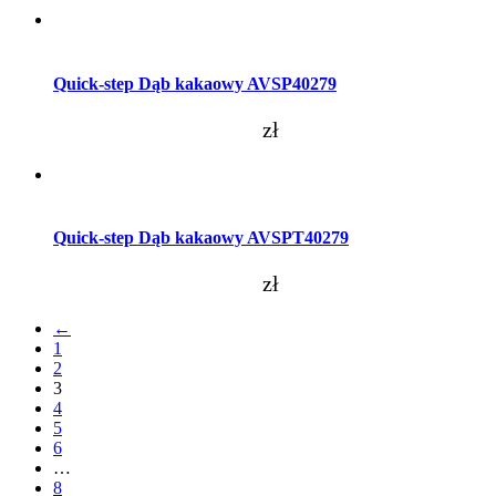
Dodaj do koszyka
Quick-step Dąb kakaowy AVSP40279
zł
Dodaj do koszyka
Quick-step Dąb kakaowy AVSPT40279
zł
←
1
2
3
4
5
6
…
8