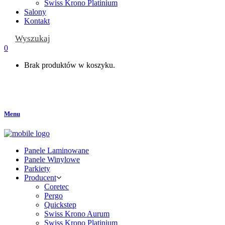
Swiss Krono Platinium
Salony
Kontakt
Wyszukaj
0
Brak produktów w koszyku.
Menu
Panele Laminowane
Panele Winylowe
Parkiety
Producent
Coretec
Pergo
Quickstep
Swiss Krono Aurum
Swiss Krono Platinium