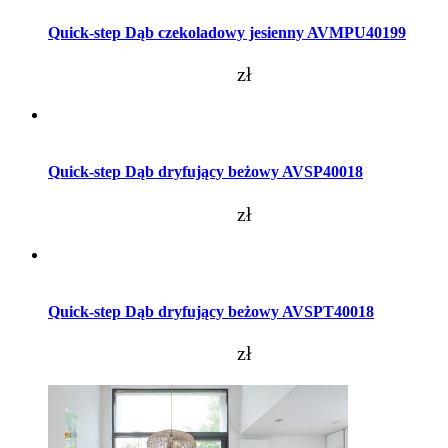
Quick-step Dąb czekoladowy jesienny AVMPU40199
zł
Dodaj do koszyka
Quick-step Dąb dryfujący beżowy AVSP40018
zł
Dodaj do koszyka
Quick-step Dąb dryfujący beżowy AVSPT40018
zł