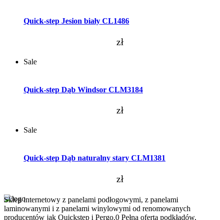
Dodaj do koszyka
Quick-step Jesion biały CL1486
zł
Sale
Dodaj do koszyka
Quick-step Dąb Windsor CLM3184
zł
Sale
Dodaj do koszyka
Quick-step Dąb naturalny stary CLM1381
zł
Sklep internetowy z panelami podłogowymi, z panelami
laminowanymi i z panelami winylowymi od renomowanych
producentów jak Quickstep i Pergo.0 Pełna oferta podkładów,