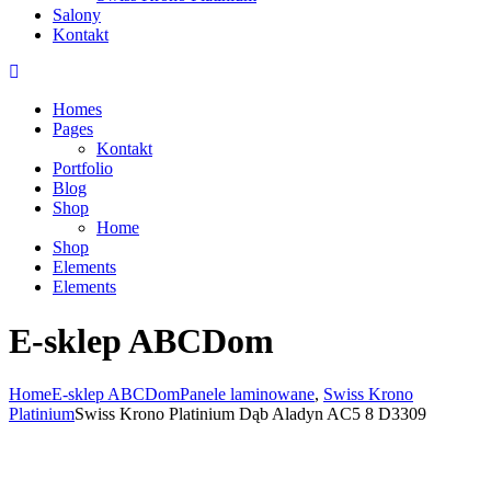
Salony
Kontakt
Homes
Pages
Kontakt
Portfolio
Blog
Shop
Home
Shop
Elements
Elements
E-sklep ABCDom
Home
E-sklep ABCDom
Panele laminowane
,
Swiss Krono
Platinium
Swiss Krono Platinium Dąb Aladyn AC5 8 D3309