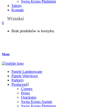
Swiss Krono Platinium
Salony
Kontakt
Wyszukaj
0
Brak produktów w koszyku.
Menu
Panele Laminowane
Panele Winylowe
Parkiety
Producent
Coretec
Pergo
Quickstep
Swiss Krono Aurum
Swiss Krono Platinium