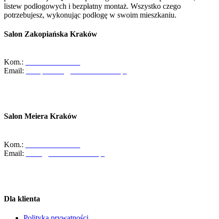
listew podłogowych i bezpłatny montaż. Wszystko czego
potrzebujesz, wykonując podłogę w swoim mieszkaniu.
Salon Zakopiańska Kraków
ul. Zakopiańska 58, 30-418 Kraków
Kom.:
+48-533-373-474
Email:
zakopianska@abcdomkrakow.pl
Godziny otwarcia:
Pon - Pt : 10:00 - 19:00
Sob: 10:00 - 16:00
Salon Meiera Kraków
ul. Meiera 11, 31-236 Kraków
Kom.:
+48-600-436-854
Email:
salon@abcdomkrakow.pl
Godziny otwarcia:
Pon – Pt : 10:00 – 19:00
Sob: 9:00 – 14:00
Dla klienta
Polityka prywatności