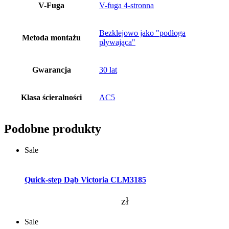
V-Fuga
V-fuga 4-stronna
Bezklejowo jako "podłoga
Metoda montażu
pływająca"
Gwarancja
30 lat
Klasa ścieralności
AC5
Podobne produkty
Sale
Dodaj do koszyka
Quick-step Dąb Victoria CLM3185
zł
Sale