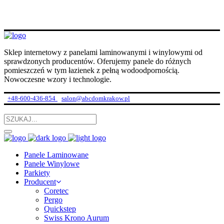
Sklep internetowy z panelami laminowanymi i winylowymi od
sprawdzonych producentów. Oferujemy panele do różnych
pomieszczeń w tym łazienek z pełną wodoodpornością.
Nowoczesne wzory i technologie.
+48-600-436-854
salon@abcdomkrakow.pl
Panele Laminowane
Panele Winylowe
Parkiety
Producent
Coretec
Pergo
Quickstep
Swiss Krono Aurum