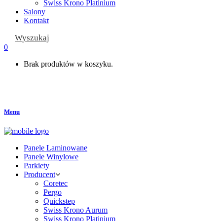
Swiss Krono Platinium
Salony
Kontakt
Wyszukaj
0
Brak produktów w koszyku.
Menu
Panele Laminowane
Panele Winylowe
Parkiety
Producent
Coretec
Pergo
Quickstep
Swiss Krono Aurum
Swiss Krono Platinium