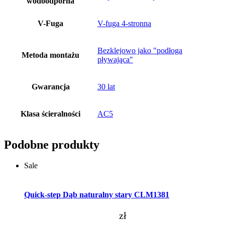
wodoodporna
V-Fuga
V-fuga 4-stronna
Bezklejowo jako "podłoga
Metoda montażu
pływająca"
Gwarancja
30 lat
Klasa ścieralności
AC5
Podobne produkty
Sale
Dodaj do koszyka
Quick-step Dąb naturalny stary CLM1381
zł