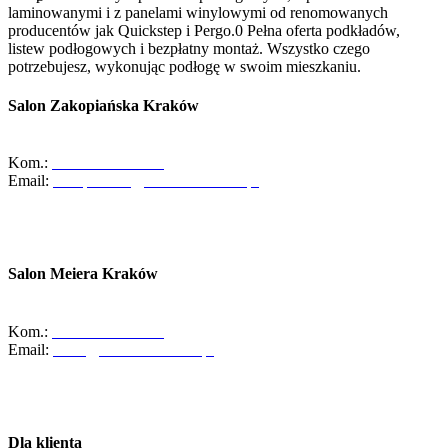
laminowanymi i z panelami winylowymi od renomowanych
producentów jak Quickstep i Pergo.0 Pełna oferta podkładów,
listew podłogowych i bezpłatny montaż. Wszystko czego
potrzebujesz, wykonując podłogę w swoim mieszkaniu.
Salon Zakopiańska Kraków
ul. Zakopiańska 58, 30-418 Kraków
Kom.:
+48-533-373-474
Email:
zakopianska@abcdomkrakow.pl
Godziny otwarcia:
Pon - Pt : 10:00 - 19:00
Sob: 10:00 - 16:00
Salon Meiera Kraków
ul. Meiera 11, 31-236 Kraków
Kom.:
+48-600-436-854
Email:
salon@abcdomkrakow.pl
Godziny otwarcia:
Pon – Pt : 10:00 – 19:00
Sob: 9:00 – 14:00
Dla klienta