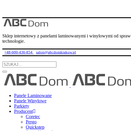
Sklep internetowy z panelami laminowanymi i winylowymi od spraw
technologie.
+48-600-436-854
salon@abcdomkrakow.pl
Panele Laminowane
Panele Winylowe
Parkiety
Producent
Coretec
Pergo
Quickstep