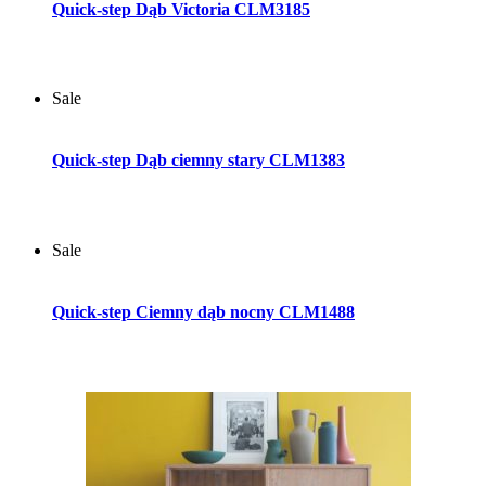
Quick-step Dąb Victoria CLM3185
Sale
Dodaj do koszyka
Quick-step Dąb ciemny stary CLM1383
Sale
Dodaj do koszyka
Quick-step Ciemny dąb nocny CLM1488