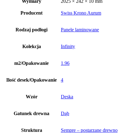
Wymiary
2025 × 242 × 10 mm
Producent
Swiss Krono Aurum
Rodzaj podłogi
Panele laminowane
Kolekcja
Infinity
m2/Opakowanie
1.96
Ilość desek/Opakowanie
4
Wzór
Deska
Gatunek drewna
Dąb
Struktura
Sempre – postarzane drewno