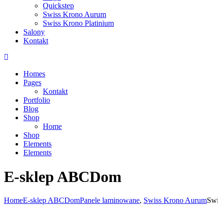
Quickstep
Swiss Krono Aurum
Swiss Krono Platinium
Salony
Kontakt
Homes
Pages
Kontakt
Portfolio
Blog
Shop
Home
Shop
Elements
Elements
E-sklep ABCDom
Home
E-sklep ABCDom
Panele laminowane
,
Swiss Krono Aurum
Swi