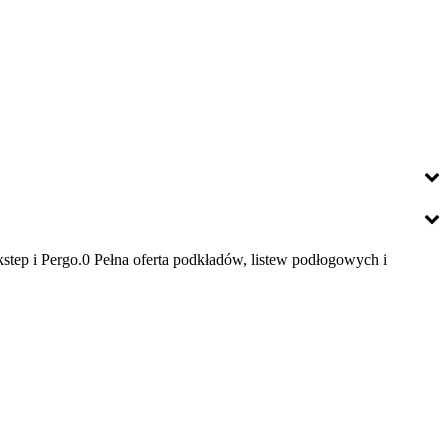
ep i Pergo.0 Pełna oferta podkładów, listew podłogowych i
y Was do naszego oddziału przy ul. Meiera 11 w Krakowie, gdzie