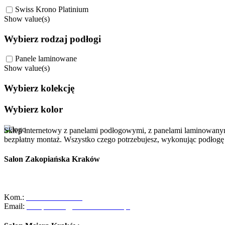
Swiss Krono Platinium
Show value(s)
Wybierz rodzaj podłogi
Panele laminowane
Show value(s)
Wybierz kolekcję
Wybierz kolor
Sklep internetowy z panelami podłogowymi, z panelami laminowanym
bezpłatny montaż. Wszystko czego potrzebujesz, wykonując podłog
Salon Zakopiańska Kraków
Szanowni Klienci, z dniem 01/10/2025r. salon ABC Dom przy ulicy 
czeka na Was pełna oferta naszych usług oraz zespół gotowy do pom
Kom.:
+48-533-373-474
Email:
zakopianska@abcdomkrakow.pl