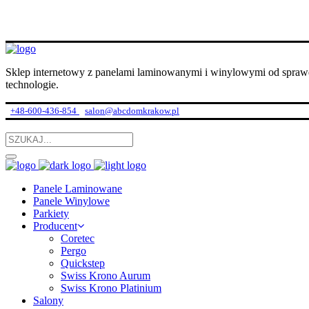
Sklep internetowy z panelami laminowanymi i winylowymi od spraw
technologie.
+48-600-436-854
salon@abcdomkrakow.pl
Panele Laminowane
Panele Winylowe
Parkiety
Producent
Coretec
Pergo
Quickstep
Swiss Krono Aurum
Swiss Krono Platinium
Salony