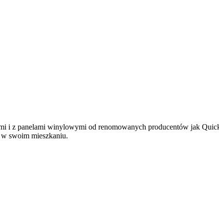
i i z panelami winylowymi od renomowanych producentów jak Quickst
ę w swoim mieszkaniu.
Zakopiańskiej 58 w Krakowie zakończył swoją działalność. Zapraszam
ocy!