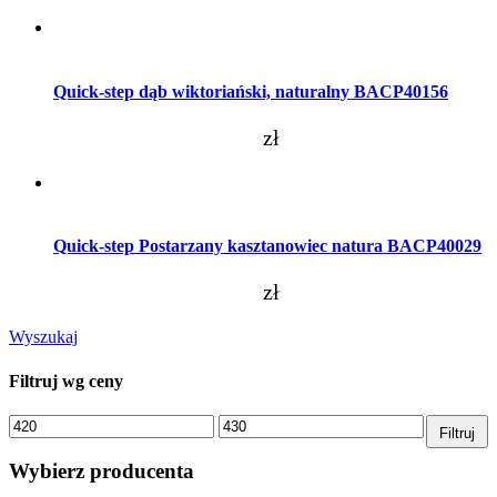
Dodaj do koszyka
Quick-step dąb wiktoriański, naturalny BACP40156
zł
Dodaj do koszyka
Quick-step Postarzany kasztanowiec natura BACP40029
zł
Wyszukaj
Filtruj wg ceny
Cena
Cena
Filtruj
min.
maks.
Wybierz producenta