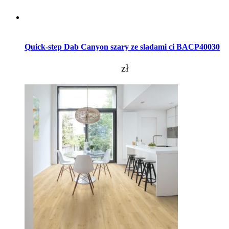
Dodaj do koszyka
Quick-step Dab Canyon szary ze sladami ci BACP40030
zł