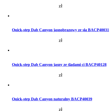
zł
Dodaj do koszyka
Quick-step Dab Canyon jasnobrazowy ze sla BACP40031
zł
Dodaj do koszyka
Quick-step Dąb Canyon jasny ze śladami ci BACP40128
zł
Dodaj do koszyka
Quick-step Dab Canyon naturalny BACP40039
zł