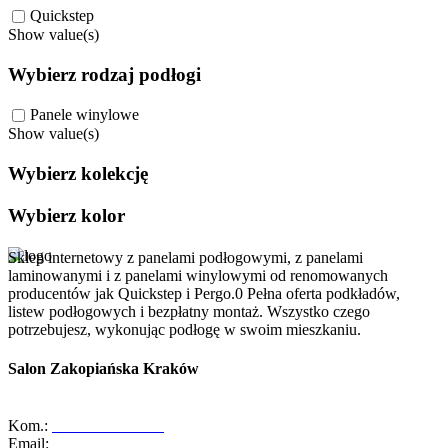
Quickstep
Show value(s)
Wybierz rodzaj podłogi
Panele winylowe
Show value(s)
Wybierz kolekcję
Wybierz kolor
Sklep internetowy z panelami podłogowymi, z panelami
laminowanymi i z panelami winylowymi od renomowanych
producentów jak Quickstep i Pergo.0 Pełna oferta podkładów,
listew podłogowych i bezpłatny montaż. Wszystko czego
potrzebujesz, wykonując podłogę w swoim mieszkaniu.
Salon Zakopiańska Kraków
ul. Zakopiańska 58, 30-418 Kraków
Kom.:
+48-533-373-474
Email:
zakopianska@abcdomkrakow.pl