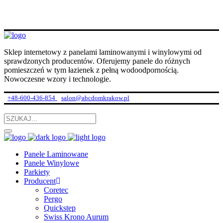
Sklep internetowy z panelami laminowanymi i winylowymi od
sprawdzonych producentów. Oferujemy panele do różnych
pomieszczeń w tym łazienek z pełną wodoodpornością.
Nowoczesne wzory i technologie.
+48-600-436-854
salon@abcdomkrakow.pl
Panele Laminowane
Panele Winylowe
Parkiety
Producent
Coretec
Pergo
Quickstep
Swiss Krono Aurum