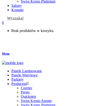
Swiss Krono Platinium
Salony
Kontakt
Wyszukaj
0
Brak produktów w koszyku.
Menu
Panele Laminowane
Panele Winylowe
Parkiety
Producent
Coretec
Pergo
Quickstep
Swiss Krono Aurum
Swiss Krono Platinium