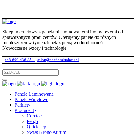
Sklep internetowy z panelami laminowanymi i winylowymi od
sprawdzonych producentów. Oferujemy panele do różnych
pomieszczeń w tym łazienek z pełną wodoodpornością.
Nowoczesne wzory i technologie.
+48-600-436-854
salon@abcdomkrakow.pl
Panele Laminowane
Panele Winylowe
Parkiety
Producent
Coretec
Pergo
Quickstep
Swiss Krono Aurum