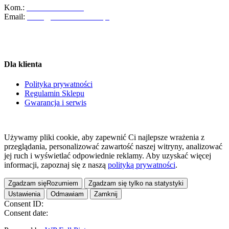
Kom.:
+48-600-436-854
Email:
salon@abcdomkrakow.pl
Godziny otwarcia:
Pon – Pt : 10:00 – 19:00
Sob: Zamknięte
Dla klienta
Polityka prywatności
Regulamin Sklepu
Gwarancja i serwis
©2020 ABC Dom Kraków. All Rights Reserved.
Używamy pliki cookie, aby zapewnić Ci najlepsze wrażenia z
przeglądania, personalizować zawartość naszej witryny, analizować
jej ruch i wyświetlać odpowiednie reklamy. Aby uzyskać więcej
informacji, zapoznaj się z naszą
polityką prywatności
.
Zgadzam się
Rozumiem
Zgadzam się tylko na statystyki
Ustawienia
Odmawiam
Zamknij
Consent ID:
Consent date: