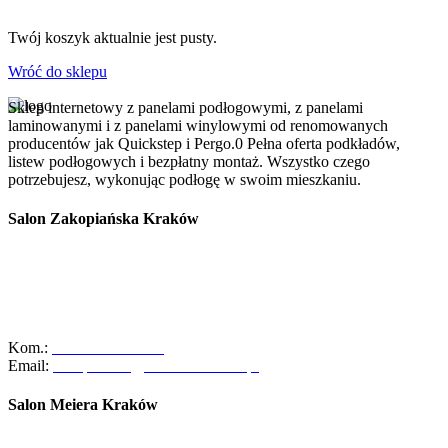
Twój koszyk aktualnie jest pusty.
Wróć do sklepu
Sklep internetowy z panelami podłogowymi, z panelami
laminowanymi i z panelami winylowymi od renomowanych
producentów jak Quickstep i Pergo.0 Pełna oferta podkładów,
listew podłogowych i bezpłatny montaż. Wszystko czego
potrzebujesz, wykonując podłogę w swoim mieszkaniu.
Salon Zakopiańska Kraków
Szanowni Klienci, z dniem 01/10/2025r. salon ABC Dom przy ulicy
Zakopiańskiej 58 w Krakowie zakończył swoją działalność.
Zapraszamy Was do naszego oddziału przy ul. Meiera 11 w
Krakowie, gdzie czeka na Was pełna oferta naszych usług oraz
zespół gotowy do pomocy!
Kom.:
+48-533-373-474
Email:
zakopianska@abcdomkrakow.pl
Salon Meiera Kraków
ul. Meiera 11, 31-236 Kraków