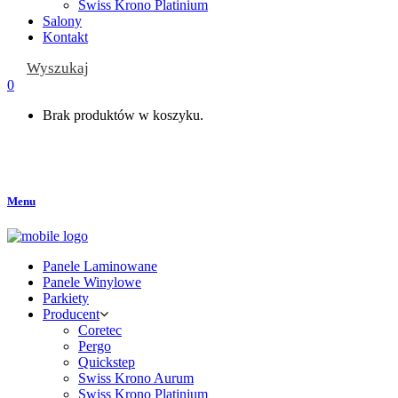
Swiss Krono Platinium
Salony
Kontakt
Wyszukaj
0
Brak produktów w koszyku.
Menu
Panele Laminowane
Panele Winylowe
Parkiety
Producent
Coretec
Pergo
Quickstep
Swiss Krono Aurum
Swiss Krono Platinium